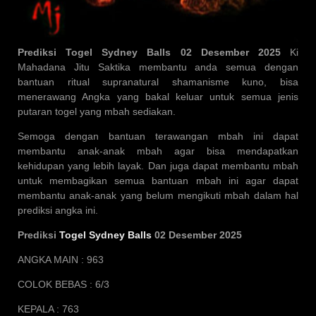
Prediksi Togel Sydney Balls 02 Desember 2025
Ki
Mahadana Jitu Saktika membantu anda semua dengan
bantuan ritual supranatural shamanisme kuno, bisa
menerawang Angka yang bakal keluar untuk semua jenis
putaran togel yang mbah sediakan.
Semoga dengan bantuan terawangan mbah ini dapat
membantu anak-anak mbah agar bisa mendapatkan
kehidupan yang lebih layak. Dan juga dapat membantu mbah
untuk membagikan semua bantuan mbah ini agar dapat
membantu anak-anak yang belum mengikuti mbah dalam hal
prediksi angka ini.
Prediksi
Togel Sydney Balls
02 Desember 2025
ANGKA MAIN : 963
COLOK BEBAS : 6/3
KEPALA : 763