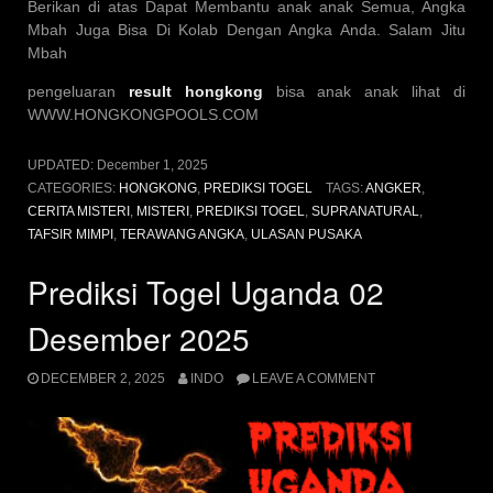
Berikan di atas Dapat Membantu anak anak Semua, Angka
Mbah Juga Bisa Di Kolab Dengan Angka Anda. Salam Jitu
Mbah
pengeluaran
result hongkong
bisa anak anak lihat di
WWW.HONGKONGPOOLS.COM
UPDATED:
December 1, 2025
CATEGORIES:
HONGKONG
,
PREDIKSI TOGEL
TAGS:
ANGKER
,
CERITA MISTERI
,
MISTERI
,
PREDIKSI TOGEL
,
SUPRANATURAL
,
TAFSIR MIMPI
,
TERAWANG ANGKA
,
ULASAN PUSAKA
Prediksi Togel Uganda 02
Desember 2025
DECEMBER 2, 2025
INDO
LEAVE A COMMENT