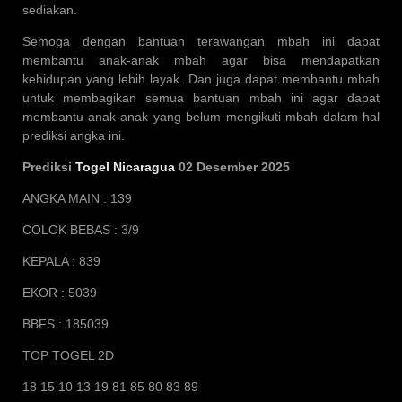
sediakan.
Semoga dengan bantuan terawangan mbah ini dapat
membantu anak-anak mbah agar bisa mendapatkan
kehidupan yang lebih layak. Dan juga dapat membantu mbah
untuk membagikan semua bantuan mbah ini agar dapat
membantu anak-anak yang belum mengikuti mbah dalam hal
prediksi angka ini.
Prediksi
Togel Nicaragua
02 Desember 2025
ANGKA MAIN : 139
COLOK BEBAS : 3/9
KEPALA : 839
EKOR : 5039
BBFS : 185039
TOP TOGEL 2D
18 15 10 13 19 81 85 80 83 89