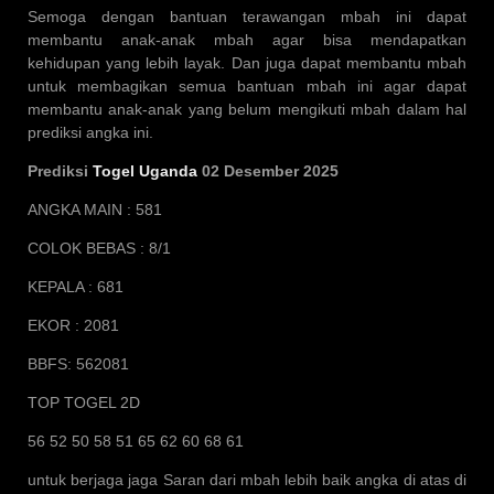
Semoga dengan bantuan terawangan mbah ini dapat
membantu anak-anak mbah agar bisa mendapatkan
kehidupan yang lebih layak. Dan juga dapat membantu mbah
untuk membagikan semua bantuan mbah ini agar dapat
membantu anak-anak yang belum mengikuti mbah dalam hal
prediksi angka ini.
Prediksi
Togel Uganda
02 Desember 2025
ANGKA MAIN : 581
COLOK BEBAS : 8/1
KEPALA : 681
EKOR : 2081
BBFS: 562081
TOP TOGEL 2D
56 52 50 58 51 65 62 60 68 61
untuk berjaga jaga Saran dari mbah lebih baik angka di atas di