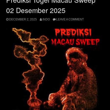
02 Desember 2025
DECEMBER 2, 2025
INDO
LEAVE A COMMENT