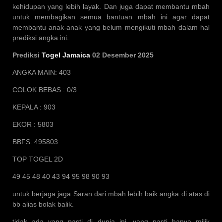
kehidupan yang lebih layak. Dan juga dapat membantu mbah
untuk membagikan semua bantuan mbah ini agar dapat
membantu anak-anak yang belum mengikuti mbah dalam hal
prediksi angka ini.
Prediksi
Togel Jamaica
02 Desember 2025
ANGKA MAIN: 403
COLOK BEBAS : 0/3
KEPALA : 903
EKOR : 5803
BBFS: 495803
TOP TOGEL 2D
49 45 48 40 43 94 95 98 90 93
untuk berjaga jaga Saran dari mbah lebih baik angka di atas di
bb alias bolak balik.
tidak ada yang pasti di dunia ini, yang pasti hanya milik