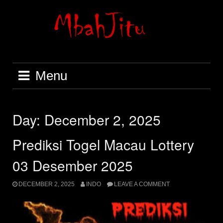
Skip
to
content
Menu
Day:
December 2, 2025
Prediksi Togel Macau Lottery
03 Desember 2025
DECEMBER 2, 2025
INDO
LEAVE A COMMENT