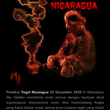
Prediksi
Togel Nicaragua
02 Desember 2025
Ki Mahadana
Jitu Saktika membantu anda semua dengan bantuan ritual
supranatural shamanisme kuno, bisa menerawang Angka
yang bakal keluar untuk semua jenis putaran togel yang mbah