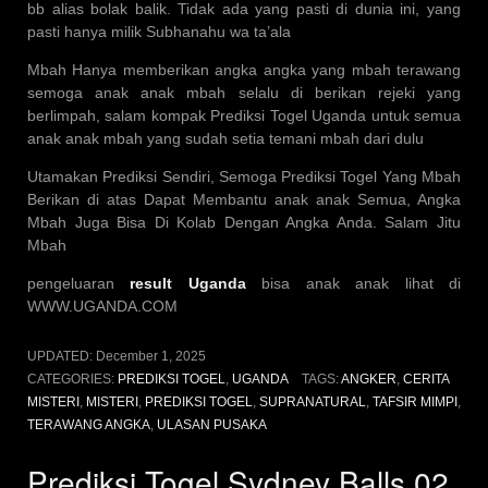
bb alias bolak balik. Tidak ada yang pasti di dunia ini, yang
pasti hanya milik Subhanahu wa ta’ala
Mbah Hanya memberikan angka angka yang mbah terawang
semoga anak anak mbah selalu di berikan rejeki yang
berlimpah, salam kompak Prediksi Togel Uganda untuk semua
anak anak mbah yang sudah setia temani mbah dari dulu
Utamakan Prediksi Sendiri, Semoga Prediksi Togel Yang Mbah
Berikan di atas Dapat Membantu anak anak Semua, Angka
Mbah Juga Bisa Di Kolab Dengan Angka Anda. Salam Jitu
Mbah
pengeluaran
result
Uganda
bisa anak anak lihat di
WWW.UGANDA.COM
UPDATED:
December 1, 2025
CATEGORIES:
PREDIKSI TOGEL
,
UGANDA
TAGS:
ANGKER
,
CERITA
MISTERI
,
MISTERI
,
PREDIKSI TOGEL
,
SUPRANATURAL
,
TAFSIR MIMPI
,
TERAWANG ANGKA
,
ULASAN PUSAKA
Prediksi Togel Sydney Balls 02