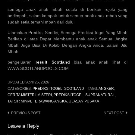
semoga anak anak mbah selalu di berikan rejeki yang
berlimpah, salam kompak untuk semua anak anak mbah yang
sudah setia temani mbah dari dulu
Utamakan Prediksi Sendiri, Semoga Prediksi Togel Yang Mbah
Berikan di atas Dapat Membantu anak anak Semua, Angka
Mbah Juga Bisa Di Kolab Dengan Angka Anda. Salam Jitu
Mbah
pengeluaran
result Scotland
bisa anak anak lihat di
WWW.SCOTLANDPOOLS.COM
UPDATED:
April 25, 2026
CATEGORIES:
PREDIKSI TOGEL
,
SCOTLAND
TAGS:
ANGKER
,
CERITA MISTERI
,
MISTERI
,
PREDIKSI TOGEL
,
SUPRANATURAL
,
TAFSIR MIMPI
,
TERAWANG ANGKA
,
ULASAN PUSAKA
Post
PREVIOUS POST
NEXT POST
navigation
Leave a Reply