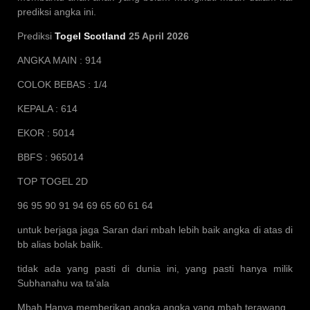
prediksi angka ini.
Prediksi
Togel Scotland
25 April 2026
ANGKA MAIN : 914
COLOK BEBAS : 1/4
KEPALA : 614
EKOR : 5014
BBFS : 965014
TOP TOGEL 2D
96 95 90 91 94 69 65 60 61 64
untuk berjaga jaga Saran dari mbah lebih baik angka di atas di
bb alias bolak balik.
tidak ada yang pasti di dunia ini, yang pasti hanya milik
Subhanahu wa ta’ala
Mbah Hanya memberikan angka angka yang mbah terawang