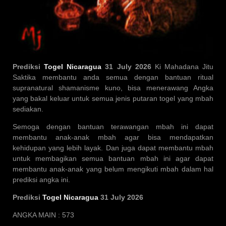
Prediksi
Togel Nicaragua
31 July 2026
Ki Mahadana Jitu
Saktika membantu anda semua dengan bantuan ritual
supranatural shamanisme kuno, bisa menerawang Angka
yang bakal keluar untuk semua jenis putaran togel yang mbah
sediakan.
Semoga dengan bantuan terawangan mbah ini dapat
membantu anak-anak mbah agar bisa mendapatkan
kehidupan yang lebih layak. Dan juga dapat membantu mbah
untuk membagikan semua bantuan mbah ini agar dapat
membantu anak-anak yang belum mengikuti mbah dalam hal
prediksi angka ini.
Prediksi
Togel Nicaragua
31 July 2026
ANGKA MAIN : 573