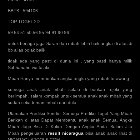
BBFS : 594106
TOP TOGEL 2D
59 54 51 50 56 95 94 91 90 96
untuk berjaga jaga Saran dari mbah lebih baik angka di atas di
bb alias bolak balik.
tidak ada yang pasti di dunia ini , yang pasti hanya milik
Subhanahu wa ta’ala
Mbah Hanya memberikan angka angka yang mbah terawang
semoga anak anak mbah selalu di berikan rejeki yang
berlimpah, salam kompak untuk semua anak anak mbah yang
sudah setia temani mbah dari dulu.
Utamakan Prediksi Sendiri, Semoga Prediksi Togel
Yang Mbah
Berikan di atas Dapat Membantu anak anak Semua, Angka
Mbah Juga Bisa Di Kolab Dengan Angka Anda. Salam Jitu
Mbah pengeluaran
result nicaragua
bisa anak anak lihat di
NICARAGUAPOOLS.COM