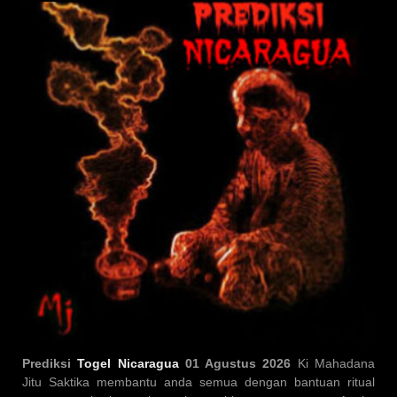
Prediksi
Togel Nicaragua
01 Agustus 2026
Ki Mahadana
Jitu Saktika membantu anda semua dengan bantuan ritual