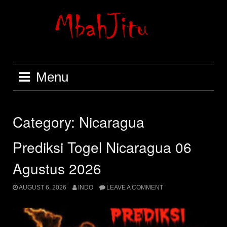
Skip
to
content
Menu
Category:
Nicaragua
Prediksi Togel Nicaragua 06
Agustus 2026
AUGUST 6, 2026
INDO
LEAVE A COMMENT