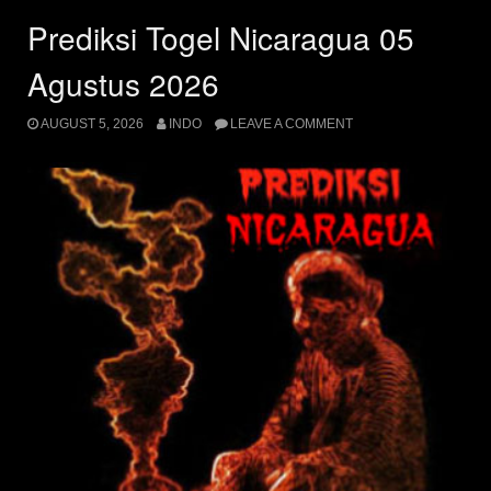
Prediksi Togel Nicaragua 05
Agustus 2026
AUGUST 5, 2026
INDO
LEAVE A COMMENT