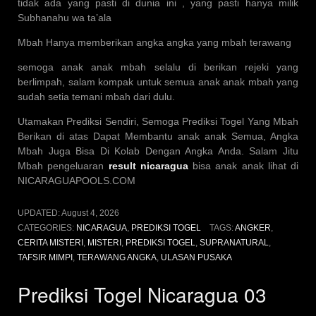
tidak ada yang pasti di dunia ini , yang pasti hanya milik
Subhanahu wa ta’ala
Mbah Hanya memberikan angka angka yang mbah terawang
semoga anak anak mbah selalu di berikan rejeki yang
berlimpah, salam kompak untuk semua anak anak mbah yang
sudah setia temani mbah dari dulu.
Utamakan Prediksi Sendiri, Semoga Prediksi Togel
Yang Mbah
Berikan di atas Dapat Membantu anak anak Semua, Angka
Mbah Juga Bisa Di Kolab Dengan Angka Anda. Salam Jitu
Mbah pengeluaran
result nicaragua
bisa anak anak lihat di
NICARAGUAPOOLS.COM
UPDATED:
August 4, 2026
CATEGORIES:
NICARAGUA
,
PREDIKSI TOGEL
TAGS:
ANGKER
,
CERITA MISTERI
,
MISTERI
,
PREDIKSI TOGEL
,
SUPRANATURAL
,
TAFSIR MIMPI
,
TERAWANG ANGKA
,
ULASAN PUSAKA
Prediksi Togel Nicaragua 03