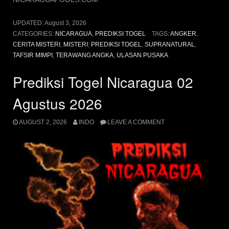
UPDATED:
August 3, 2026
CATEGORIES:
NICARAGUA
,
PREDIKSI TOGEL
TAGS:
ANGKER
,
CERITA MISTERI
,
MISTERI
,
PREDIKSI TOGEL
,
SUPRANATURAL
,
TAFSIR MIMPI
,
TERAWANG ANGKA
,
ULASAN PUSAKA
Prediksi Togel Nicaragua 02
Agustus 2026
AUGUST 2, 2026
INDO
LEAVE A COMMENT