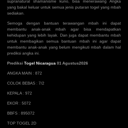
supranatural shamanisme kuno, bisa menerawang Angka
yang bakal keluar untuk semua jenis putaran togel yang mbah
sediakan.
Semoga dengan bantuan terawangan mbah ini dapat
membantu anak-anak mbah agar bisa mendapatkan
kehidupan yang lebih layak. Dan juga dapat membantu mbah
untuk membagikan semua bantuan mbah ini agar dapat
membantu anak-anak yang belum mengikuti mbah dalam hal
prediksi angka ini.
Prediksi
Togel Nicaragua
01 Agustus2026
ANGKA MAIN : 872
COLOK BEBAS : 7/2
KEPALA : 972
EKOR : 5072
BBFS : 895072
TOP TOGEL 2D