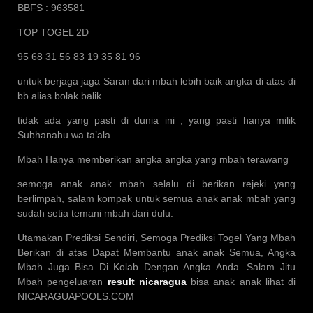
BBFS : 963581
TOP TOGEL 2D
95 68 31 56 83 19 35 81 96
untuk berjaga jaga Saran dari mbah lebih baik angka di atas di
bb alias bolak balik.
tidak ada yang pasti di dunia ini , yang pasti hanya milik
Subhanahu wa ta’ala
Mbah Hanya memberikan angka angka yang mbah terawang
semoga anak anak mbah selalu di berikan rejeki yang
berlimpah, salam kompak untuk semua anak anak mbah yang
sudah setia temani mbah dari dulu.
Utamakan Prediksi Sendiri, Semoga Prediksi Togel
Yang Mbah
Berikan di atas Dapat Membantu anak anak Semua, Angka
Mbah Juga Bisa Di Kolab Dengan Angka Anda. Salam Jitu
Mbah pengeluaran
result nicaragua
bisa anak anak lihat di
NICARAGUAPOOLS.COM