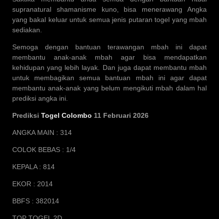
supranatural shamanisme kuno, bisa menerawang Angka
yang bakal keluar untuk semua jenis putaran togel yang mbah
sediakan.
Semoga dengan bantuan terawangan mbah ini dapat
membantu anak-anak mbah agar bisa mendapatkan
kehidupan yang lebih layak. Dan juga dapat membantu mbah
untuk membagikan semua bantuan mbah ini agar dapat
membantu anak-anak yang belum mengikuti mbah dalam hal
prediksi angka ini.
Prediksi
Togel Colombo
11 Februari 2026
ANGKA MAIN : 314
COLOK BEBAS : 1/4
KEPALA : 814
EKOR : 2014
BBFS : 382014
TOP TOGEL 2D