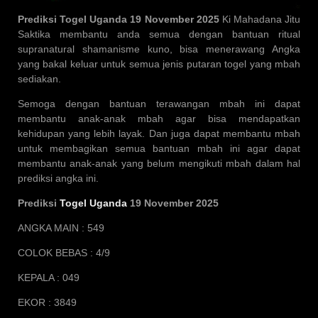
Prediksi Togel Uganda 19 November 2025
Ki Mahadana Jitu
Saktika membantu anda semua dengan bantuan ritual
supranatural shamanisme kuno, bisa menerawang Angka
yang bakal keluar untuk semua jenis putaran togel yang mbah
sediakan.
Semoga dengan bantuan terawangan mbah ini dapat
membantu anak-anak mbah agar bisa mendapatkan
kehidupan yang lebih layak. Dan juga dapat membantu mbah
untuk membagikan semua bantuan mbah ini agar dapat
membantu anak-anak yang belum mengikuti mbah dalam hal
prediksi angka ini.
Prediksi
Togel Uganda
19 November 2025
ANGKA MAIN : 549
COLOK BEBAS : 4/9
KEPALA : 049
EKOR : 3849