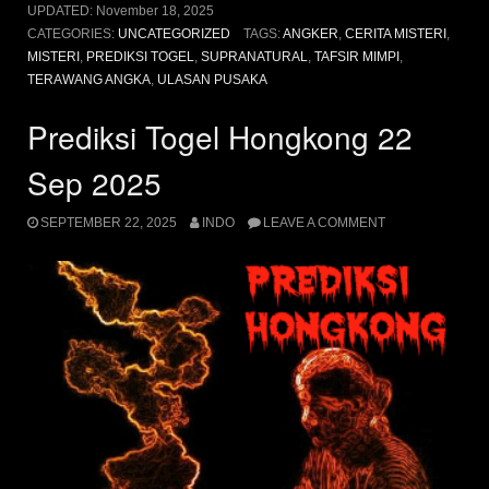
UPDATED:
November 18, 2025
CATEGORIES:
UNCATEGORIZED
TAGS:
ANGKER
,
CERITA MISTERI
,
MISTERI
,
PREDIKSI TOGEL
,
SUPRANATURAL
,
TAFSIR MIMPI
,
TERAWANG ANGKA
,
ULASAN PUSAKA
Prediksi Togel Hongkong 22
Sep 2025
SEPTEMBER 22, 2025
INDO
LEAVE A COMMENT