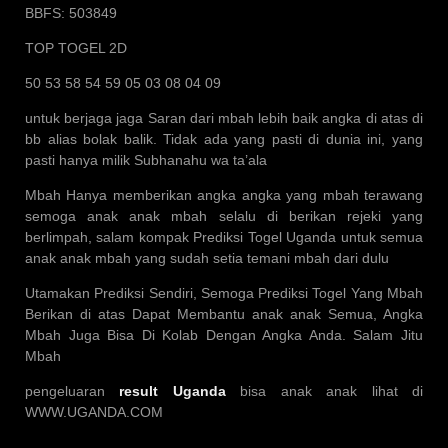
BBFS: 503849
TOP TOGEL 2D
50 53 58 54 59 05 03 08 04 09
untuk berjaga jaga Saran dari mbah lebih baik angka di atas di
bb alias bolak balik. Tidak ada yang pasti di dunia ini, yang
pasti hanya milik Subhanahu wa ta’ala
Mbah Hanya memberikan angka angka yang mbah terawang
semoga anak anak mbah selalu di berikan rejeki yang
berlimpah, salam kompak Prediksi Togel Uganda untuk semua
anak anak mbah yang sudah setia temani mbah dari dulu
Utamakan Prediksi Sendiri, Semoga Prediksi Togel Yang Mbah
Berikan di atas Dapat Membantu anak anak Semua, Angka
Mbah Juga Bisa Di Kolab Dengan Angka Anda. Salam Jitu
Mbah
pengeluaran
result
Uganda
bisa anak anak lihat di
WWW.UGANDA.COM