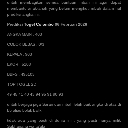
untuk membagikan semua bantuan mbah ini agar dapat
membantu anak-anak yang belum mengikuti mbah dalam hal
prediksi angka ini.
Prediksi
Togel Colombo
06 Februari 2026
ANGKA MAIN : 403
COLOK BEBAS : 0/3
KEPALA : 903
EKOR : 5103
BBFS : 495103
TOP TOGEL 2D
49 45 41 40 43 94 95 91 90 93
untuk berjaga jaga Saran dari mbah lebih baik angka di atas di
bb alias bolak balik.
tidak ada yang pasti di dunia ini , yang pasti hanya milik
Subhanahu wa ta’ala