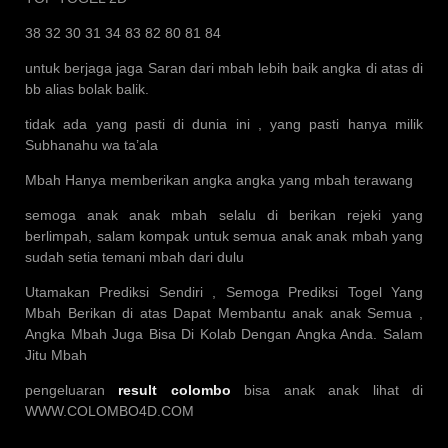
38 32 30 31 34 83 82 80 81 84
untuk berjaga jaga Saran dari mbah lebih baik angka di atas di
bb alias bolak balik.
tidak ada yang pasti di dunia ini , yang pasti hanya milik
Subhanahu wa ta’ala
Mbah Hanya memberikan angka angka yang mbah terawang
semoga anak anak mbah selalu di berikan rejeki yang
berlimpah, salam kompak untuk semua anak anak mbah yang
sudah setia temani mbah dari dulu
Utamakan Prediksi Sendiri , Semoga Prediksi Togel Yang
Mbah Berikan di atas Dapat Membantu anak anak Semua ,
Angka Mbah Juga Bisa Di Kolab Dengan Angka Anda. Salam
Jitu Mbah
pengeluaran
result colombo
bisa anak anak lihat di
WWW.COLOMBO4D.COM