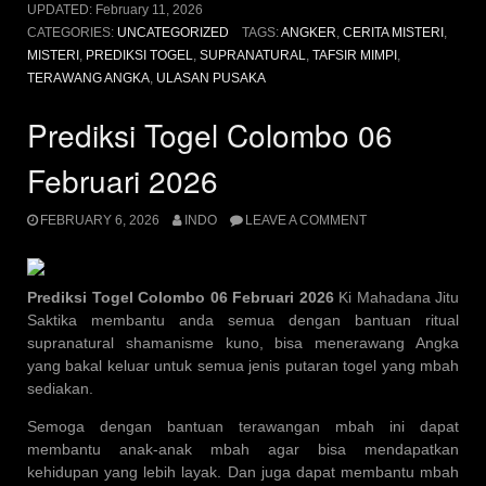
UPDATED:
February 11, 2026
CATEGORIES:
UNCATEGORIZED
TAGS:
ANGKER
,
CERITA MISTERI
,
MISTERI
,
PREDIKSI TOGEL
,
SUPRANATURAL
,
TAFSIR MIMPI
,
TERAWANG ANGKA
,
ULASAN PUSAKA
Prediksi Togel Colombo 06
Februari 2026
FEBRUARY 6, 2026
INDO
LEAVE A COMMENT
Prediksi Togel Colombo 06 Februari 2026
Ki Mahadana Jitu
Saktika membantu anda semua dengan bantuan ritual
supranatural shamanisme kuno, bisa menerawang Angka
yang bakal keluar untuk semua jenis putaran togel yang mbah
sediakan.
Semoga dengan bantuan terawangan mbah ini dapat
membantu anak-anak mbah agar bisa mendapatkan
kehidupan yang lebih layak. Dan juga dapat membantu mbah