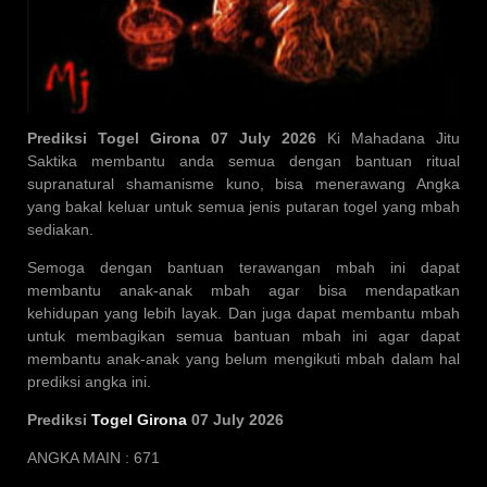
Prediksi Togel Girona 07 July 2026
Ki Mahadana Jitu
Saktika membantu anda semua dengan bantuan ritual
supranatural shamanisme kuno, bisa menerawang Angka
yang bakal keluar untuk semua jenis putaran togel yang mbah
sediakan.
Semoga dengan bantuan terawangan mbah ini dapat
membantu anak-anak mbah agar bisa mendapatkan
kehidupan yang lebih layak. Dan juga dapat membantu mbah
untuk membagikan semua bantuan mbah ini agar dapat
membantu anak-anak yang belum mengikuti mbah dalam hal
prediksi angka ini.
Prediksi
Togel Girona
07 July 2026
ANGKA MAIN : 671