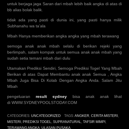
untuk berjaga jaga Saran dari mbah lebih baik angka di atas di
bb alias bolak balik.
tidak ada yang pasti di dunia ini, yang pasti hanya milik
Subhanahu wa ta’ala
Mbah Hanya memberikan angka angka yang mbah terawang
semoga anak anak mbah selalu di berikan rejeki yang
berlimpah, salam kompak untuk semua anak anak mbah yang
sudah setia temani mbah dari dulu
Utamakan Prediksi Sendiri, Semoga Prediksi Togel Yang Mbah
Berikan di atas Dapat Membantu anak anak Semua , Angka
Mbah Juga Bisa Di Kolab Dengan Angka Anda. Salam Jitu
Mbah
pengeluaran
result sydney
bisa anak anak lihat
di WWW.SYDNEYPOOLSTODAY.COM
CATEGORIES:
UNCATEGORIZED
TAGS:
ANGKER
,
CERITA MISTERI
,
MISTERI
,
PREDIKSI TOGEL
,
SUPRANATURAL
,
TAFSIR MIMPI
,
TERAWANG ANGKA
,
ULASAN PUSAKA