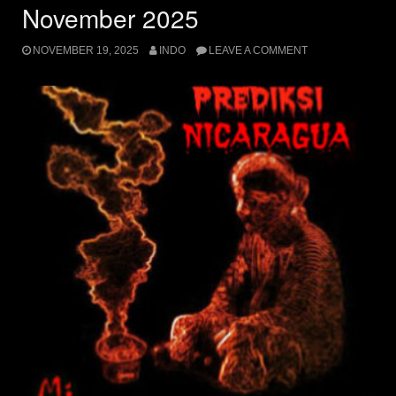
November 2025
NOVEMBER 19, 2025
INDO
LEAVE A COMMENT