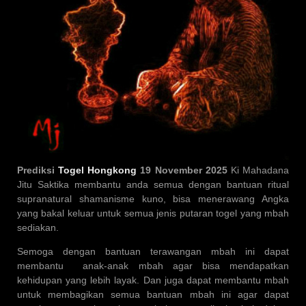
Prediksi
Togel Hongkong
19 November 2025
Ki Mahadana
Jitu Saktika membantu anda semua dengan bantuan ritual
supranatural shamanisme kuno, bisa menerawang Angka
yang bakal keluar untuk semua jenis putaran togel yang mbah
sediakan.
Semoga dengan bantuan terawangan mbah ini dapat
membantu anak-anak mbah agar bisa mendapatkan
kehidupan yang lebih layak. Dan juga dapat membantu mbah
untuk membagikan semua bantuan mbah ini agar dapat