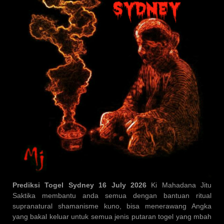
Prediksi Togel Sydney 16 July 2026
Ki Mahadana Jitu
Saktika membantu anda semua dengan bantuan ritual
supranatural shamanisme kuno, bisa menerawang Angka
yang bakal keluar untuk semua jenis putaran togel yang mbah