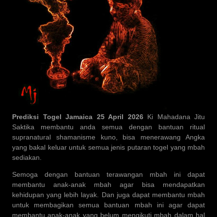
Prediksi Togel Jamaica 25 April 2026
Ki Mahadana Jitu
Saktika membantu anda semua dengan bantuan ritual
supranatural shamanisme kuno, bisa menerawang Angka
yang bakal keluar untuk semua jenis putaran togel yang mbah
sediakan.
Semoga dengan bantuan terawangan mbah ini dapat
membantu anak-anak mbah agar bisa mendapatkan
kehidupan yang lebih layak. Dan juga dapat membantu mbah
untuk membagikan semua bantuan mbah ini agar dapat
membantu anak-anak yang belum mengikuti mbah dalam hal