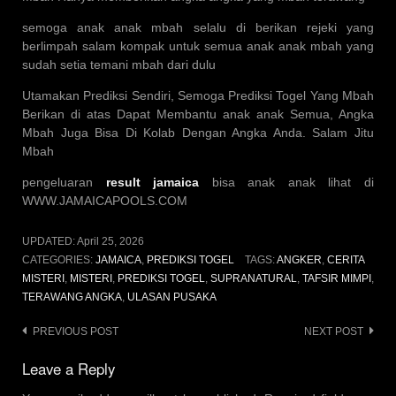
semoga anak anak mbah selalu di berikan rejeki yang
berlimpah salam kompak untuk semua anak anak mbah yang
sudah setia temani mbah dari dulu
Utamakan Prediksi Sendiri, Semoga Prediksi Togel Yang Mbah
Berikan di atas Dapat Membantu anak anak Semua, Angka
Mbah Juga Bisa Di Kolab Dengan Angka Anda. Salam Jitu
Mbah
pengeluaran
result jamaica
bisa anak anak lihat di
WWW.JAMAICAPOOLS.COM
UPDATED:
April 25, 2026
CATEGORIES:
JAMAICA
,
PREDIKSI TOGEL
TAGS:
ANGKER
,
CERITA
MISTERI
,
MISTERI
,
PREDIKSI TOGEL
,
SUPRANATURAL
,
TAFSIR MIMPI
,
TERAWANG ANGKA
,
ULASAN PUSAKA
Post
PREVIOUS POST
NEXT POST
navigation
Leave a Reply