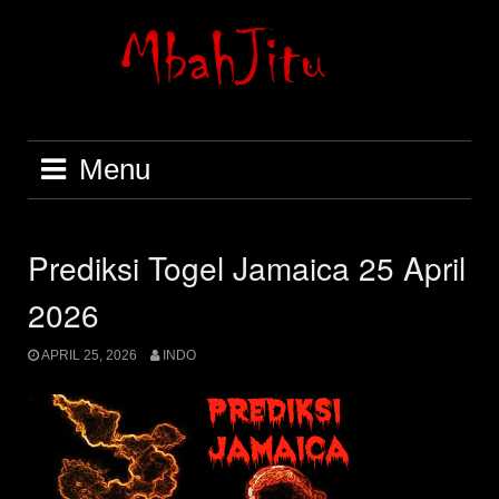
Skip
to
content
Menu
Prediksi Togel Jamaica 25 April
2026
APRIL 25, 2026
INDO