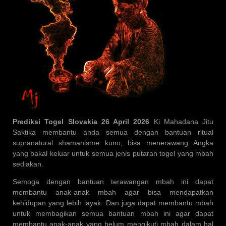
Prediksi Togel Slovakia 26 April 2026
Ki Mahadana Jitu
Saktika membantu anda semua dengan bantuan ritual
supranatural shamanisme kuno, bisa menerawang Angka
yang bakal keluar untuk semua jenis putaran togel yang mbah
sediakan.
Semoga dengan bantuan terawangan mbah ini dapat
membantu anak-anak mbah agar bisa mendapatkan
kehidupan yang lebih layak. Dan juga dapat membantu mbah
untuk membagikan semua bantuan mbah ini agar dapat
membantu anak-anak yang belum mengikuti mbah dalam hal