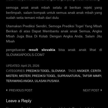
semoga anak anak mbah selalu di berikan rejeki yang
berlimpah, salam kompak untuk semua anak anak mbah yang
sudah setia temani mbah dari dulu
Utamakan Prediksi Sendiri, Semoga Prediksi Togel Yang Mbah
Berikan di atas Dapat Membantu anak anak Semua, Angka
Mbah Juga Bisa Di Kolab Dengan Angka Anda. Salam Jitu
Mbah
pengeluaran
result slovakia
bisa anak anak lihat di
SLOVAKIAPOOLS.COM7
UPDATED:
April 25, 2026
CATEGORIES:
PREDIKSI TOGEL
,
SLOVAKIA
TAGS:
ANGKER
,
CERITA
MISTERI
,
MISTERI
,
PREDIKSI TOGEL
,
SUPRANATURAL
,
TAFSIR MIMPI
,
TERAWANG ANGKA
,
ULASAN PUSAKA
Post
PREVIOUS POST
NEXT POST
navigation
Leave a Reply