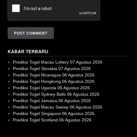
KABAR TERBARU
Prediksi Togel Macau Lottery 07 Agustus 2026
Prediksi Togel Slovakia 07 Agustus 2026
Prediksi Togel Nicaragua 06 Agustus 2026
Prediksi Togel Hongkong 06 Agustus 2026
Prediksi Togel Uganda 06 Agustus 2026
Prediksi Togel Sydney Balls 06 Agustus 2026
Prediksi Togel Jamaica 06 Agustus 2026
Prediksi Togel Macau Sweep 06 Agustus 2026
Prediksi Togel Singapore 06 Agustus 2026
Prediksi Togel Scotland 06 Agustus 2026
Slot Gacor