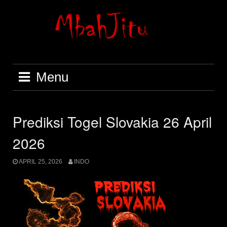
Skip
to
content
Menu
Prediksi Togel Slovakia 26 April
2026
APRIL 25, 2026
INDO