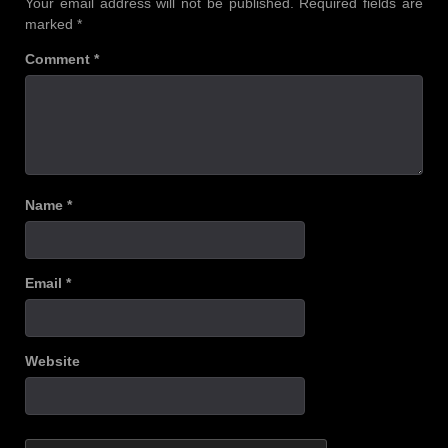
Your email address will not be published.
Required fields are
marked
*
Comment
*
Name
*
Email
*
Website