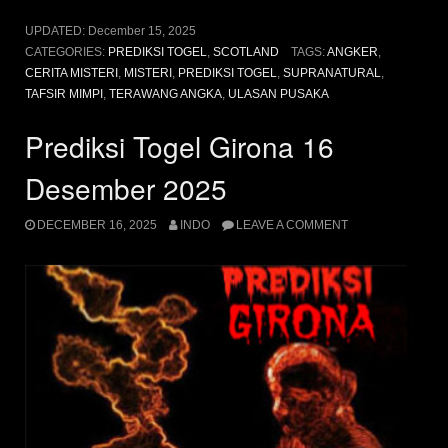
UPDATED:
December 15, 2025
CATEGORIES:
PREDIKSI TOGEL
,
SCOTLAND
TAGS:
ANGKER
,
CERITA MISTERI
,
MISTERI
,
PREDIKSI TOGEL
,
SUPRANATURAL
,
TAFSIR MIMPI
,
TERAWANG ANGKA
,
ULASAN PUSAKA
Prediksi Togel Girona 16
Desember 2025
DECEMBER 16, 2025
INDO
LEAVE A COMMENT