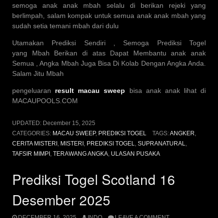
semoga anak anak mbah selalu di berikan rejeki yang
berlimpah, salam kompak untuk semua anak anak mbah yang
sudah setia temani mbah dari dulu
Utamakan Prediksi Sendiri , Semoga Prediksi Togel
yang Mbah Berikan di atas Dapat Membantu anak anak
Semua , Angka Mbah Juga Bisa Di Kolab Dengan Angka Anda.
Salam Jitu Mbah
pengeluaran
result macau sweep
bisa anak anak lihat di
MACAUPOOLS.COM
UPDATED:
December 15, 2025
CATEGORIES:
MACAU SWEEP
,
PREDIKSI TOGEL
TAGS:
ANGKER
,
CERITA MISTERI
,
MISTERI
,
PREDIKSI TOGEL
,
SUPRANATURAL
,
TAFSIR MIMPI
,
TERAWANG ANGKA
,
ULASAN PUSAKA
Prediksi Togel Scotland 16
Desember 2025
DECEMBER 16, 2025
INDO
LEAVE A COMMENT