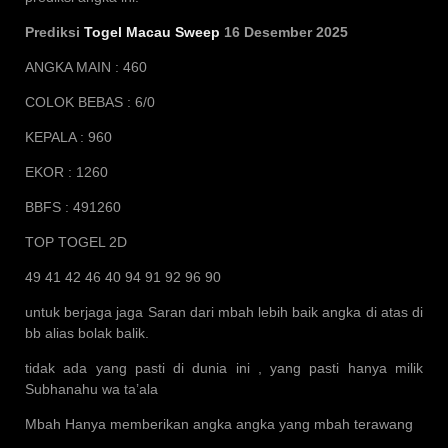
Prediksi
Togel Macau Sweep
16
Desember 2025
ANGKA MAIN : 460
COLOK BEBAS : 6/0
KEPALA : 960
EKOR : 1260
BBFS : 491260
TOP TOGEL 2D
49 41 42 46 40 94 91 92 96 90
untuk berjaga jaga Saran dari mbah lebih baik angka di atas di
bb alias bolak balik.
tidak ada yang pasti di dunia ini , yang pasti hanya milik
Subhanahu wa ta’ala
Mbah Hanya memberikan angka angka yang mbah terawang