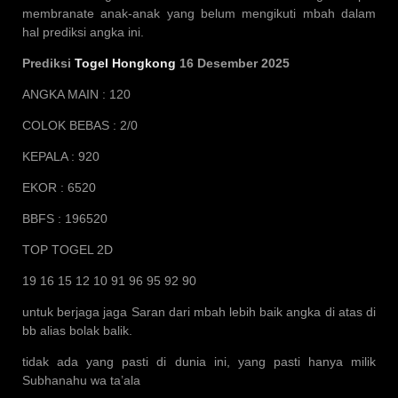
membranate anak-anak yang belum mengikuti mbah dalam
hal prediksi angka ini.
Prediksi
Togel Hongkong
16 Desember 2025
ANGKA MAIN : 120
COLOK BEBAS : 2/0
KEPALA : 920
EKOR : 6520
BBFS : 196520
TOP TOGEL 2D
19 16 15 12 10 91 96 95 92 90
untuk berjaga jaga Saran dari mbah lebih baik angka di atas di
bb alias bolak balik.
tidak ada yang pasti di dunia ini, yang pasti hanya milik
Subhanahu wa ta’ala