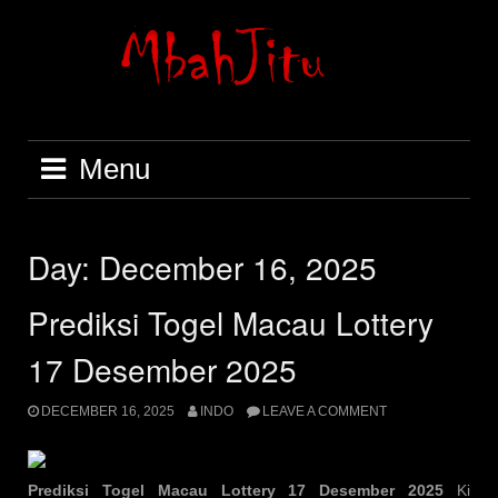
Skip
to
content
Menu
Day:
December 16, 2025
Prediksi Togel Macau Lottery
17 Desember 2025
DECEMBER 16, 2025
INDO
LEAVE A COMMENT
Prediksi Togel Macau Lottery
17 Desember 2025
Ki