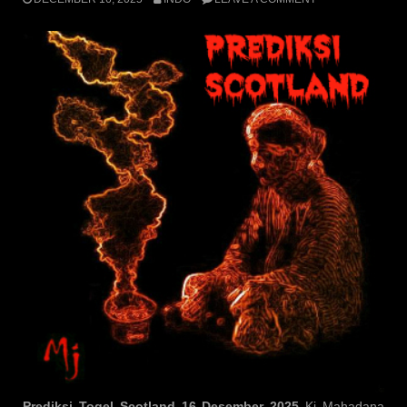
Prediksi Togel Scotland
16 Desember 2025
Ki Mahadana