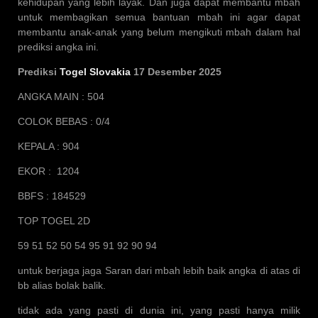
kehidupan yang lebih layak. Dan juga dapat membantu mbah
untuk membagikan semua bantuan mbah ini agar dapat
membantu anak-anak yang belum mengikuti mbah dalam hal
prediksi angka ini.
Prediksi
Togel Slovakia
17 Desember 2025
ANGKA MAIN : 504
COLOK BEBAS : 0/4
KEPALA : 904
EKOR : 1204
BBFS : 184529
TOP TOGEL 2D
59 51 52 50 54 95 91 92 90 94
untuk berjaga jaga Saran dari mbah lebih baik angka di atas di
bb alias bolak balik.
tidak ada yang pasti di dunia ini, yang pasti hanya milik