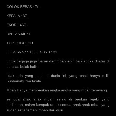
COLOK BEBAS : 7/1
KEPALA : 371
EKOR : 4671
BBFS: 534671
TOP TOGEL 2D
53 54 56 57 51 35 34 36 37 31
untuk berjaga jaga Saran dari mbah lebih baik angka di atas di
bb alias bolak balik.
tidak ada yang pasti di dunia ini, yang pasti hanya milik
Subhanahu wa ta’ala
Mbah Hanya memberikan angka angka yang mbah terawang
semoga anak anak mbah selalu di berikan rejeki yang
berlimpah, salam kompak untuk semua anak anak mbah yang
sudah setia temani mbah dari dulu