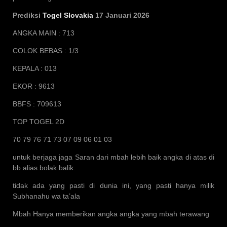
Prediksi
Togel Slovakia
17 Januari 2026
ANGKA MAIN : 713
COLOK BEBAS : 1/3
KEPALA : 013
EKOR : 9613
BBFS : 709613
TOP TOGEL 2D
70 79 76 71 73 07 09 06 01 03
untuk berjaga jaga Saran dari mbah lebih baik angka di atas di
bb alias bolak balik.
tidak ada yang pasti di dunia ini, yang pasti hanya milik
Subhanahu wa ta’ala
Mbah Hanya memberikan angka angka yang mbah terawang