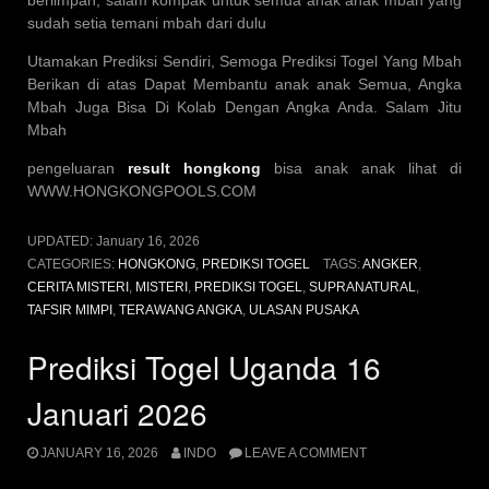
sudah setia temani mbah dari dulu
Utamakan Prediksi Sendiri, Semoga Prediksi Togel Yang Mbah
Berikan di atas Dapat Membantu anak anak Semua, Angka
Mbah Juga Bisa Di Kolab Dengan Angka Anda. Salam Jitu
Mbah
pengeluaran
result hongkong
bisa anak anak lihat di
WWW.HONGKONGPOOLS.COM
UPDATED:
January 16, 2026
CATEGORIES:
HONGKONG
,
PREDIKSI TOGEL
TAGS:
ANGKER
,
CERITA MISTERI
,
MISTERI
,
PREDIKSI TOGEL
,
SUPRANATURAL
,
TAFSIR MIMPI
,
TERAWANG ANGKA
,
ULASAN PUSAKA
Prediksi Togel Uganda 16
Januari 2026
JANUARY 16, 2026
INDO
LEAVE A COMMENT