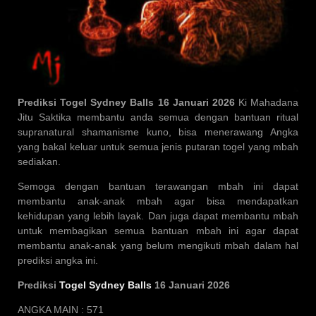
Prediksi Togel Sydney Balls 16 Januari 2026
Ki Mahadana
Jitu Saktika membantu anda semua dengan bantuan ritual
supranatural shamanisme kuno, bisa menerawang Angka
yang bakal keluar untuk semua jenis putaran togel yang mbah
sediakan.
Semoga dengan bantuan terawangan mbah ini dapat
membantu anak-anak mbah agar bisa mendapatkan
kehidupan yang lebih layak. Dan juga dapat membantu mbah
untuk membagikan semua bantuan mbah ini agar dapat
membantu anak-anak yang belum mengikuti mbah dalam hal
prediksi angka ini.
Prediksi
Togel Sydney Balls
16 Januari 2026
ANGKA MAIN : 571