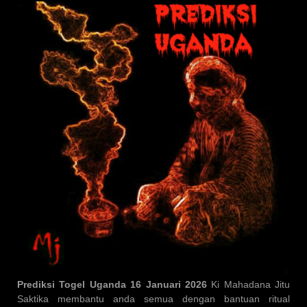
Prediksi Togel Uganda 16 Januari 2026
Ki Mahadana Jitu
Saktika membantu anda semua dengan bantuan ritual