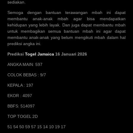
sediakan.
Semoga dengan bantuan terawangan mbah ini dapat
membantu anak-anak mbah agar bisa mendapatkan
kehidupan yang lebih layak. Dan juga dapat membantu mbah
untuk membagikan semua bantuan mbah ini agar dapat
membantu anak-anak yang belum mengikuti mbah dalam hal
prediksi angka ini.
Prediksi
Togel Jamaica
16 Januari 2026
ANGKA MAIN: 597
COLOK BEBAS : 9/7
KEPALA : 197
EKOR : 4097
BBFS: 514097
TOP TOGEL 2D
51 54 50 59 57 15 14 10 19 17