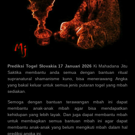
Prediksi Togel Slovakia 17 Januari 2026
Ki Mahadana Jitu
Saktika membantu anda semua dengan bantuan ritual
supranatural shamanisme kuno, bisa menerawang Angka
yang bakal keluar untuk semua jenis putaran togel yang mbah
sediakan.
Semoga dengan bantuan terawangan mbah ini dapat
membantu anak-anak mbah agar bisa mendapatkan
kehidupan yang lebih layak. Dan juga dapat membantu mbah
untuk membagikan semua bantuan mbah ini agar dapat
membantu anak-anak yang belum mengikuti mbah dalam hal
prediksi angka ini.