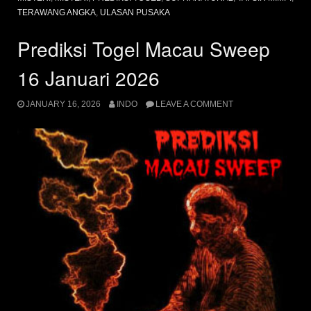
TERAWANG ANGKA
,
ULASAN PUSAKA
Prediksi Togel Macau Sweep
16 Januari 2026
JANUARY 16, 2026
INDO
LEAVE A COMMENT