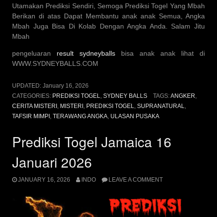
Utamakan Prediksi Sendiri, Semoga Prediksi Togel Yang Mbah
Berikan di atas Dapat Membantu anak anak Semua, Angka
Mbah Juga Bisa Di Kolab Dengan Angka Anda. Salam Jitu
Mbah
pengeluaran
result sydneyballs
bisa anak anak lihat di
WWW.SYDNEYBALLS.COM
UPDATED:
January 16, 2026
CATEGORIES:
PREDIKSI TOGEL
,
SYDNEY BALLS
TAGS:
ANGKER
,
CERITA MISTERI
,
MISTERI
,
PREDIKSI TOGEL
,
SUPRANATURAL
,
TAFSIR MIMPI
,
TERAWANG ANGKA
,
ULASAN PUSAKA
Prediksi Togel Jamaica 16
Januari 2026
JANUARY 16, 2026
INDO
LEAVE A COMMENT