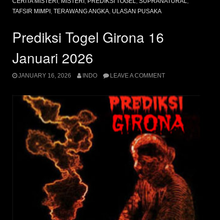
CERITA MISTERI
,
MISTERI
,
PREDIKSI TOGEL
,
SUPRANATURAL
,
TAFSIR MIMPI
,
TERAWANG ANGKA
,
ULASAN PUSAKA
Prediksi Togel Girona 16
Januari 2026
JANUARY 16, 2026
INDO
LEAVE A COMMENT