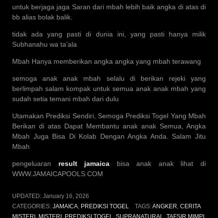
untuk berjaga jaga Saran dari mbah lebih baik angka di atas di
bb alias bolak balik.
tidak ada yang pasti di dunia ini, yang pasti hanya milik
Subhanahu wa ta’ala
Mbah Hanya memberikan angka angka yang mbah terawang
semoga anak anak mbah selalu di berikan rejeki yang
berlimpah salam kompak untuk semua anak anak mbah yang
sudah setia temani mbah dari dulu
Utamakan Prediksi Sendiri, Semoga Prediksi Togel Yang Mbah
Berikan di atas Dapat Membantu anak anak Semua, Angka
Mbah Juga Bisa Di Kolab Dengan Angka Anda. Salam Jitu
Mbah
pengeluaran
result jamaica
bisa anak anak lihat di
WWW.JAMAICAPOOLS.COM
UPDATED:
January 16, 2026
CATEGORIES:
JAMAICA
,
PREDIKSI TOGEL
TAGS:
ANGKER
,
CERITA
MISTERI
,
MISTERI
,
PREDIKSI TOGEL
,
SUPRANATURAL
,
TAFSIR MIMPI
,