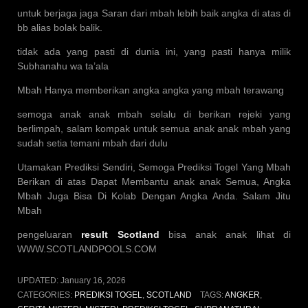
untuk berjaga jaga Saran dari mbah lebih baik angka di atas di
bb alias bolak balik.
tidak ada yang pasti di dunia ini, yang pasti hanya milik
Subhanahu wa ta’ala
Mbah Hanya memberikan angka angka yang mbah terawang
semoga anak anak mbah selalu di berikan rejeki yang
berlimpah, salam kompak untuk semua anak anak mbah yang
sudah setia temani mbah dari dulu
Utamakan Prediksi Sendiri, Semoga Prediksi Togel Yang Mbah
Berikan di atas Dapat Membantu anak anak Semua, Angka
Mbah Juga Bisa Di Kolab Dengan Angka Anda. Salam Jitu
Mbah
pengeluaran
result Scotland
bisa anak anak lihat di
WWW.SCOTLANDPOOLS.COM
UPDATED:
January 16, 2026
CATEGORIES:
PREDIKSI TOGEL
,
SCOTLAND
TAGS:
ANGKER
,