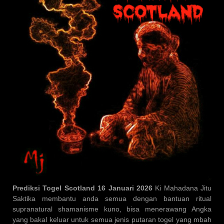
Prediksi Togel Scotland
16 Januari 2026
Ki Mahadana Jitu
Saktika membantu anda semua dengan bantuan ritual
supranatural shamanisme kuno, bisa menerawang Angka
yang bakal keluar untuk semua jenis putaran togel yang mbah