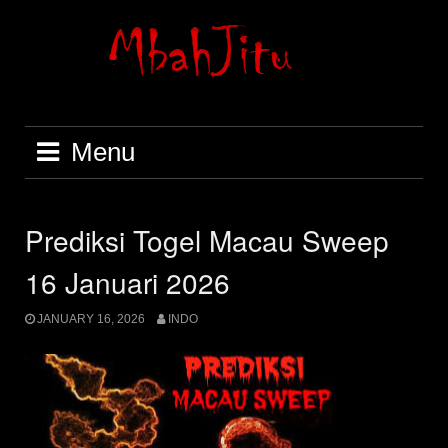
Skip
to
content
Menu
Prediksi Togel Macau Sweep
16 Januari 2026
JANUARY 16, 2026
INDO