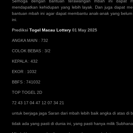
Semoga dengan bantuan terawangan mbah ini dapat m
mendapatkan kehidupan yang lebih layak. Dan juga dapat 
bantuan mbah ini agar dapat membantu anak-anak yang belum 
ini.
Prediksi
Togel Macau Lottery
01 May 2025
ANGKA MAIN : 732
COLOK BEBAS : 3/2
KEPALA : 432
EKOR : 1032
BBFS : 741032
TOP TOGEL 2D
72 43 17 04 47 12 07 34 21
untuk berjaga jaga Saran dari mbah lebih baik angka di atas di bb
tidak ada yang pasti di dunia ini, yang pasti hanya milik Subhan