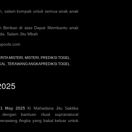
pah, salam kompak untuk semua anak anak
ah Berikan di atas Dapat Membantu anak
da. Salam Jitu Mbah
aupools.com
RITA MISTERI
,
MISTERI
,
PREDIKSI TOGEL
,
KAL
,
TERAWANG ANGKAPREDIKSI TOGEL
,
 2025
 01 May 2025
Ki Mahadana Jitu Saktika
ngan bantuan ritual supranatural
erawang Angka yang bakal keluar untuk