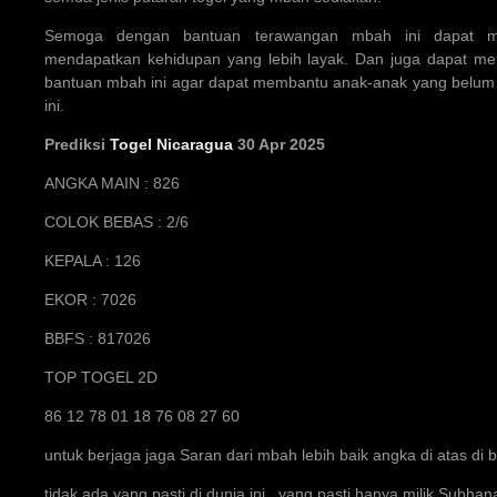
Semoga dengan bantuan terawangan mbah ini dapat m
mendapatkan kehidupan yang lebih layak. Dan juga dapat 
bantuan mbah ini agar dapat membantu anak-anak yang belum 
ini.
Prediksi
Togel Nicaragua
30 Apr 2025
ANGKA MAIN : 826
COLOK BEBAS : 2/6
KEPALA : 126
EKOR : 7026
BBFS : 817026
TOP TOGEL 2D
86 12 78 01 18 76 08 27 60
untuk berjaga jaga Saran dari mbah lebih baik angka di atas di bb
tidak ada yang pasti di dunia ini , yang pasti hanya milik Subhan