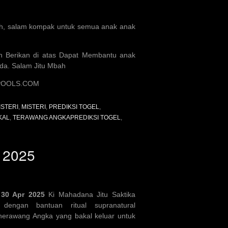
pah, salam kompak untuk semua anak anak
ah Berikan di atas Dapat Membantu anak
da. Salam Jitu Mbah
IAPOOLS.COM
ISTERI
,
MISTERI
,
PREDIKSI TOGEL
,
KAL
,
TERAWANG ANGKAPREDIKSI TOGEL
,
r 2025
30 Apr 2025
Ki Mahadana Jitu Saktika
ngan bantuan ritual supranatural
erawang Angka yang bakal keluar untuk