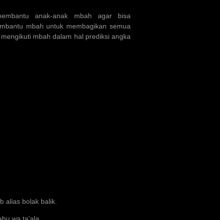
embantu anak-anak mbah agar bisa
membantu mbah untuk membagikan semua
mengikuti mbah dalam hal prediksi angka
 alias bolak balik.
ahu wa ta’ala