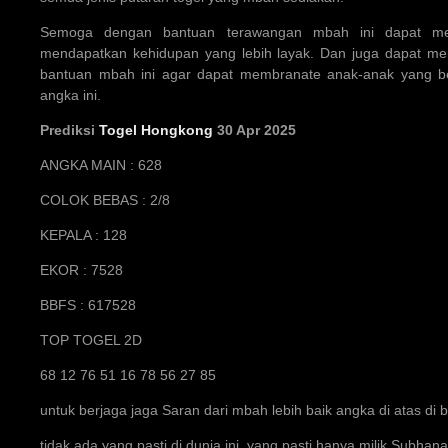
Semoga dengan bantuan terawangan mbah ini dapat m
mendapatkan kehidupan yang lebih layak. Dan juga dapat 
bantuan mbah ini agar dapat membranate anak-anak yang be
angka ini.
Prediksi
Togel Hongkong
30 Apr 2025
ANGKA MAIN : 628
COLOK BEBAS : 2/8
KEPALA : 128
EKOR : 7528
BBFS : 617528
TOP TOGEL 2D
68 12 76 51 16 78 56 27 85
untuk berjaga jaga Saran dari mbah lebih baik angka di atas di bb
tidak ada yang pasti di dunia ini, yang pasti hanya milik Subhan