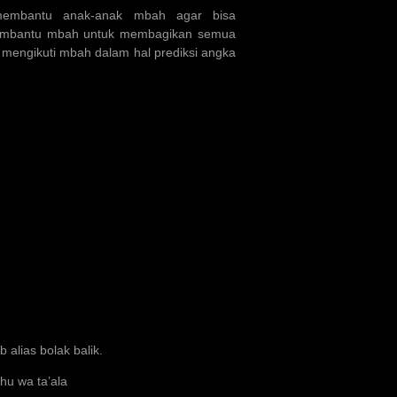
embantu anak-anak mbah agar bisa
membantu mbah untuk membagikan semua
mengikuti mbah dalam hal prediksi angka
 alias bolak balik.
ahu wa ta’ala