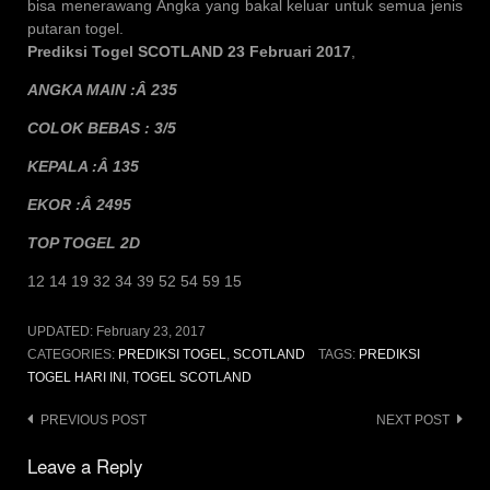
bisa menerawang Angka yang bakal keluar untuk semua jenis
putaran togel.
Prediksi Togel SCOTLAND 23 Februari 2017
,
ANGKA MAIN :Â 235
COLOK BEBAS : 3/5
KEPALA :Â 135
EKOR :Â 2495
TOP TOGEL 2D
12 14 19 32 34 39 52 54 59 15
UPDATED:
February 23, 2017
CATEGORIES:
PREDIKSI TOGEL
,
SCOTLAND
TAGS:
PREDIKSI
TOGEL HARI INI
,
TOGEL SCOTLAND
Post
PREVIOUS POST
NEXT POST
navigation
Leave a Reply