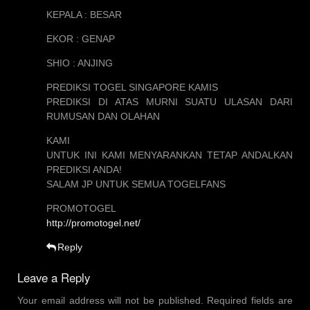
KEPALA : BESAR
EKOR : GENAP
SHIO : ANJING
PREDIKSI TOGEL SINGAPORE KAMIS
PREDIKSI DI ATAS MURNI SUATU ULASAN DARI
RUMUSAN DAN OLAHAN
KAMI
UNTUK INI KAMI MENYARANKAN TETAP ANDALKAN
PREDIKSI ANDA!
SALAM JP UNTUK SEMUA TOGELFANS
PROMOTOGEL
http://promotogel.net/
Reply
Leave a Reply
Your email address will not be published.
Required fields are