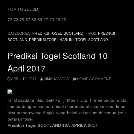
TOP TOGEL 2D
73 72 79 37 32 39 27 23 29 26
CATEGORIES:
PREDIKSI TOGEL
,
SCOTLAND
TAGS:
PREDIKSI
SCOTLAND
,
PREDIKSI TOGEL HARI INI
,
TOGEL SCOTLAND
Prediksi Togel Scotland 10
April 2017
APRIL 10, 2017
KIMAHAJAGAD
LEAVE A COMMENT
Ki Mahadana Jitu Saktika ( Mbah Jitu ) membantu anda
semua dengan bantuan ritual supranatural shamanisme kuno,
bisa menerawang Angka yang bakal keluar untuk semua jenis
putaran togel.
Prediksi Togel SCOTLAND 10Â APRILÂ 2017
,