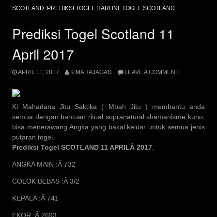
SCOTLAND
,
PREDIKSI TOGEL HARI INI
,
TOGEL SCOTLAND
Prediksi Togel Scotland 11
April 2017
APRIL 11, 2017
KIMAHAJAGAD
LEAVE A COMMENT
Ki Mahadana Jitu Saktika ( Mbah Jitu ) membantu anda
semua dengan bantuan ritual supranatural shamanisme kuno,
bisa menerawang Angka yang bakal keluar untuk semua jenis
putaran togel.
Prediksi Togel SCOTLAND 11 APRILÂ 2017
,
ANGKA MAIN :Â 732
COLOK BEBAS :Â 3/2
KEPALA :Â 741
EKOR :Â 2693