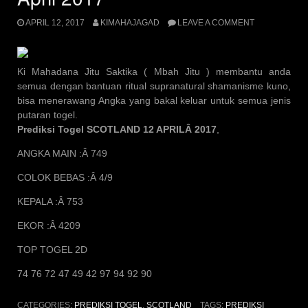
APRIL 12, 2017
KIMAHAJAGAD
LEAVE A COMMENT
Ki Mahadana Jitu Saktika ( Mbah Jitu ) membantu anda
semua dengan bantuan ritual supranatural shamanisme kuno,
bisa menerawang Angka yang bakal keluar untuk semua jenis
putaran togel.
Prediksi Togel SCOTLAND 12 APRILÂ 2017
,
ANGKA MAIN :Â 749
COLOK BEBAS :Â 4/9
KEPALA :Â 753
EKOR :Â 4209
TOP TOGEL 2D
74 76 72 47 49 42 97 94 92 90
CATEGORIES:
PREDIKSI TOGEL
,
SCOTLAND
TAGS:
PREDIKSI