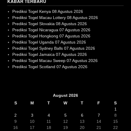
KABAR TERBARU
Prediksi Togel Kenya 08 Agustus 2026
Prediksi Togel Macau Lottery 08 Agustus 2026
Prediksi Togel Slovakia 08 Agustus 2026
Prediksi Togel Nicaragua 07 Agustus 2026
Prediksi Togel Hongkong 07 Agustus 2026
Prediksi Togel Uganda 07 Agustus 2026
Prediksi Togel Sydney Balls 07 Agustus 2026
Prediksi Togel Jamaica 07 Agustus 2026
Prediksi Togel Macau Sweep 07 Agustus 2026
Prediksi Togel Scotland 07 Agustus 2026
Slot Gacor
August 2026
S
M
T
W
T
F
S
1
2
3
4
5
6
7
8
9
10
11
12
13
14
15
16
17
18
19
20
21
22