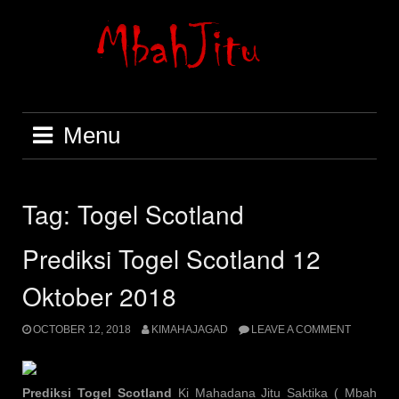
Skip
to
content
Menu
Tag:
Togel Scotland
Prediksi Togel Scotland 12
Oktober 2018
OCTOBER 12, 2018
KIMAHAJAGAD
LEAVE A COMMENT
Prediksi Togel Scotland
Ki Mahadana Jitu Saktika ( Mbah