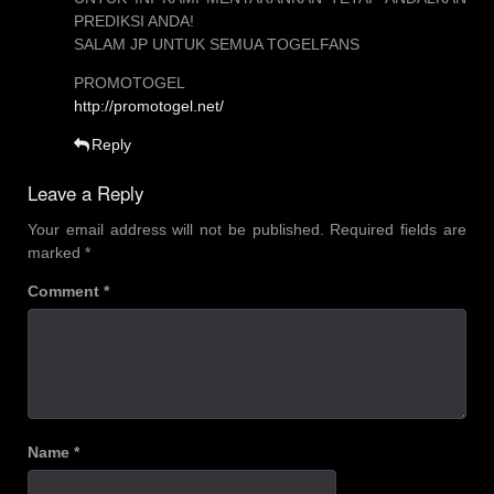
PREDIKSI ANDA!
SALAM JP UNTUK SEMUA TOGELFANS
PROMOTOGEL
http://promotogel.net/
Reply
Leave a Reply
Your email address will not be published.
Required fields are
marked
*
Comment
*
Name
*