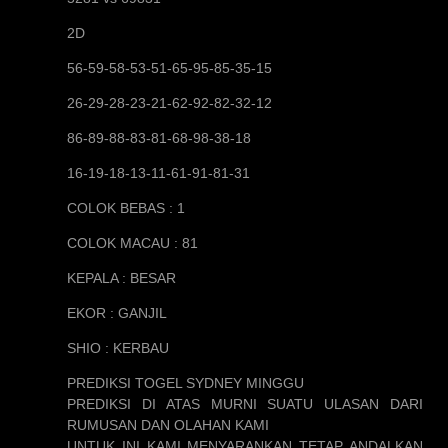
2D
56-59-58-53-51-65-95-85-35-15
26-29-28-23-21-62-92-82-32-12
86-89-88-83-81-68-98-38-18
16-19-18-13-11-61-91-81-31
COLOK BEBAS : 1
COLOK MACAU : 81
KEPALA : BESAR
EKOR : GANJIL
SHIO : KERBAU
PREDIKSI TOGEL SYDNEY MINGGU
PREDIKSI DI ATAS MURNI SUATU ULASAN DARI
RUMUSAN DAN OLAHAN KAMI
UNTUK INI KAMI MENYARANKAN TETAP ANDALKAN