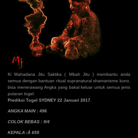
Ki Mahadana Jitu Saktika ( Mbah Jitu ) membantu anda
semua dengan bantuan ritual supranatural shamanisme kuno,
bisa menerawang Angka yang bakal keluar untuk semua jenis
putaran togel.
Prediksi Togel SYDNEY 22 Januari 2017
,
ANGKA MAIN : 496
COLOK BEBAS : 9/4
KEPALA :Â 659