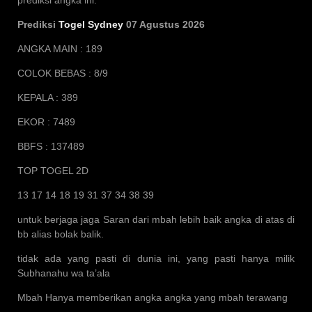
Prediksi
Togel Sydney
07 Agustus 2026
ANGKA MAIN : 189
COLOK BEBAS : 8/9
KEPALA : 389
EKOR : 7489
BBFS : 137489
TOP TOGEL 2D
13 17 14 18 19 31 37 34 38 39
untuk berjaga jaga Saran dari mbah lebih baik angka di atas di
bb alias bolak balik.
tidak ada yang pasti di dunia ini, yang pasti hanya milik
Subhanahu wa ta’ala
Mbah Hanya memberikan angka angka yang mbah terawang