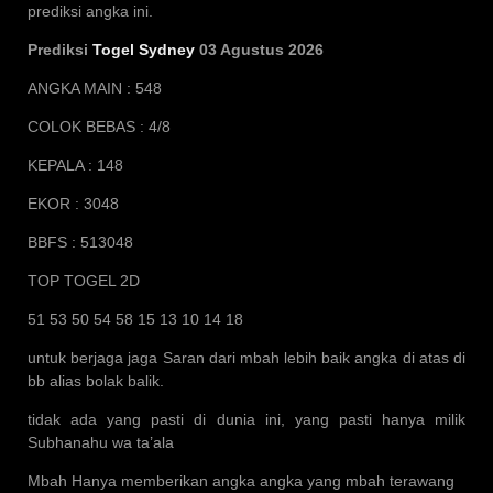
prediksi angka ini.
Prediksi
Togel Sydney
03 Agustus 2026
ANGKA MAIN : 548
COLOK BEBAS : 4/8
KEPALA : 148
EKOR : 3048
BBFS : 513048
TOP TOGEL 2D
51 53 50 54 58 15 13 10 14 18
untuk berjaga jaga Saran dari mbah lebih baik angka di atas di
bb alias bolak balik.
tidak ada yang pasti di dunia ini, yang pasti hanya milik
Subhanahu wa ta’ala
Mbah Hanya memberikan angka angka yang mbah terawang