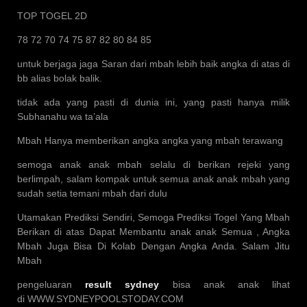
TOP TOGEL 2D
78 72 70 74 75 87 82 80 84 85
untuk berjaga jaga Saran dari mbah lebih baik angka di atas di
bb alias bolak balik.
tidak ada yang pasti di dunia ini, yang pasti hanya milik
Subhanahu wa ta’ala
Mbah Hanya memberikan angka angka yang mbah terawang
semoga anak anak mbah selalu di berikan rejeki yang
berlimpah, salam kompak untuk semua anak anak mbah yang
sudah setia temani mbah dari dulu
Utamakan Prediksi Sendiri, Semoga Prediksi Togel Yang Mbah
Berikan di atas Dapat Membantu anak anak Semua , Angka
Mbah Juga Bisa Di Kolab Dengan Angka Anda. Salam Jitu
Mbah
pengeluaran
result sydney
bisa anak anak lihat
di WWW.SYDNEYPOOLSTODAY.COM