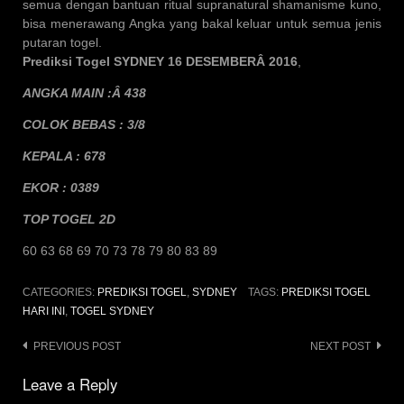
semua dengan bantuan ritual supranatural shamanisme kuno,
bisa menerawang Angka yang bakal keluar untuk semua jenis
putaran togel.
Prediksi Togel SYDNEY 16 DESEMBERÂ 2016
,
ANGKA MAIN :Â 438
COLOK BEBAS : 3/8
KEPALA : 678
EKOR : 0389
TOP TOGEL 2D
60 63 68 69 70 73 78 79 80 83 89
CATEGORIES:
PREDIKSI TOGEL
,
SYDNEY
TAGS:
PREDIKSI TOGEL
HARI INI
,
TOGEL SYDNEY
Post
PREVIOUS POST
NEXT POST
navigation
Leave a Reply