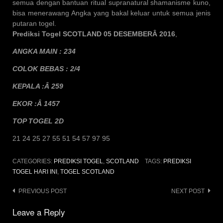
semua dengan bantuan ritual supranatural shamanisme kuno,
bisa menerawang Angka yang bakal keluar untuk semua jenis
putaran togel.
Prediksi Togel SCOTLAND 05 DESEMBERÂ 2016
,
ANGKA MAIN : 234
COLOK BEBAS : 2/4
KEPALA :Â 259
EKOR :Â 1457
TOP TOGEL 2D
21 24 25 27 55 51 54 57 97 95
CATEGORIES:
PREDIKSI TOGEL
,
SCOTLAND
TAGS:
PREDIKSI
TOGEL HARI INI
,
TOGEL SCOTLAND
Post
PREVIOUS POST
NEXT POST
navigation
Leave a Reply