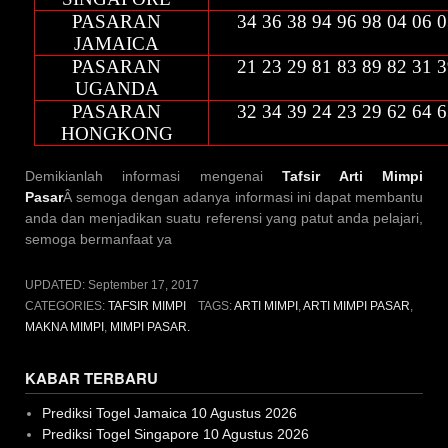
PASARAN
34 36 38 94 96 98 04 06 
JAMAICA
PASARAN
21 23 29 81 83 89 82 31 
UGANDA
PASARAN
32 34 39 24 23 29 62 64 
HONGKONG
Demikianlah informasi mengenai
Tafsir Arti Mimpi
Pasar
Â semoga dengan adanya informasi ini dapat membantu
anda dan menjadikan suatu referensi yang patut anda pelajari,
semoga bermanfaat ya
UPDATED:
September 17, 2017
CATEGORIES:
TAFSIR MIMPI
TAGS:
ARTI MIMPI
,
ARTI MIMPI PASAR
,
MAKNA MIMPI
,
MIMPI PASAR.
KABAR TERBARU
Prediksi Togel Jamaica 10 Agustus 2026
Prediksi Togel Singapore 10 Agustus 2026