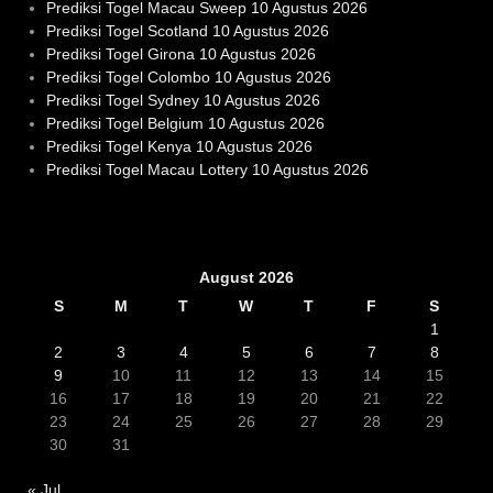
Prediksi Togel Macau Sweep 10 Agustus 2026
Prediksi Togel Scotland 10 Agustus 2026
Prediksi Togel Girona 10 Agustus 2026
Prediksi Togel Colombo 10 Agustus 2026
Prediksi Togel Sydney 10 Agustus 2026
Prediksi Togel Belgium 10 Agustus 2026
Prediksi Togel Kenya 10 Agustus 2026
Prediksi Togel Macau Lottery 10 Agustus 2026
Slot Gacor
August 2026
S
M
T
W
T
F
S
1
2
3
4
5
6
7
8
9
10
11
12
13
14
15
16
17
18
19
20
21
22
23
24
25
26
27
28
29
30
31
« Jul