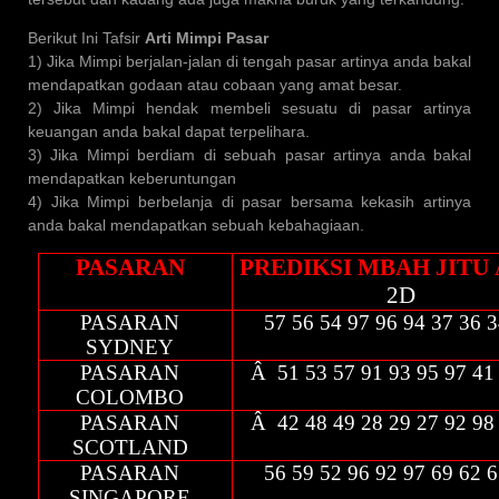
Berikut Ini Tafsir
Arti Mimpi Pasar
1) Jika Mimpi berjalan-jalan di tengah pasar artinya anda bakal
mendapatkan godaan atau cobaan yang amat besar.
2) Jika Mimpi hendak membeli sesuatu di pasar artinya
keuangan anda bakal dapat terpelihara.
3) Jika Mimpi berdiam di sebuah pasar artinya anda bakal
mendapatkan keberuntungan
4) Jika Mimpi berbelanja di pasar bersama kekasih artinya
anda bakal mendapatkan sebuah kebahagiaan.
PASARAN
PREDIKSI MBAH JITU
2D
PASARAN
57 56 54 97 96 94 37 36 
SYDNEY
PASARAN
Â 51 53 57 91 93 95 97 41
COLOMBO
PASARAN
Â 42 48 49 28 29 27 92 98
SCOTLAND
PASARAN
56 59 52 96 92 97 69 62 
SINGAPORE