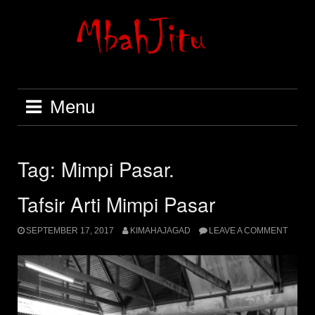
Skip
to
content
Menu
Tag:
Mimpi Pasar.
Tafsir Arti Mimpi Pasar
SEPTEMBER 17, 2017
KIMAHAJAGAD
LEAVE A COMMENT