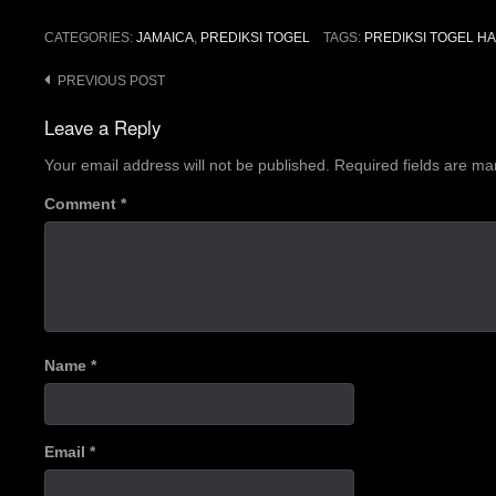
CATEGORIES:
JAMAICA
,
PREDIKSI TOGEL
TAGS:
PREDIKSI TOGEL HAR
Post
PREVIOUS POST
navigation
Leave a Reply
Your email address will not be published.
Required fields are m
Comment
*
Name
*
Email
*