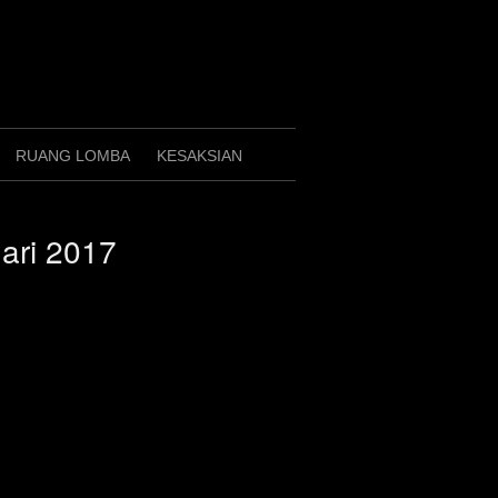
RUANG LOMBA
KESAKSIAN
ari 2017