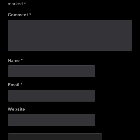
marked
*
Comment
*
Name
*
Email
*
Website