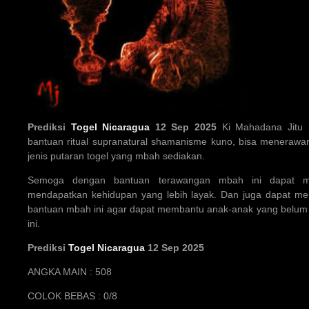
Prediksi
Togel Nicaragua
12 Sep 2025
Ki Mahadana Jitu
bantuan ritual supranatural shamanisme kuno, bisa menerawa
jenis putaran togel yang mbah sediakan.
Semoga dengan bantuan terawangan mbah ini dapat m
mendapatkan kehidupan yang lebih layak. Dan juga dapat 
bantuan mbah ini agar dapat membantu anak-anak yang belum 
ini.
Prediksi
Togel Nicaragua
12 Sep 2025
ANGKA MAIN : 508
COLOK BEBAS : 0/8