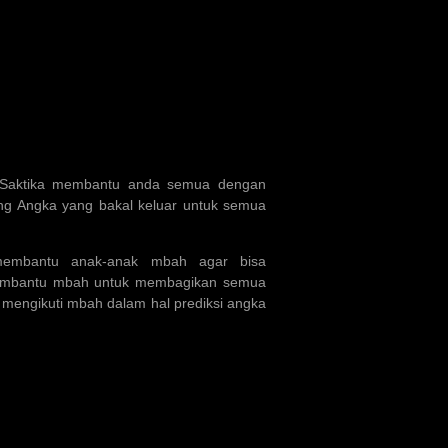
 Saktika membantu anda semua dengan
ng Angka yang bakal keluar untuk semua
embantu anak-anak mbah agar bisa
membantu mbah untuk membagikan semua
mengikuti mbah dalam hal prediksi angka