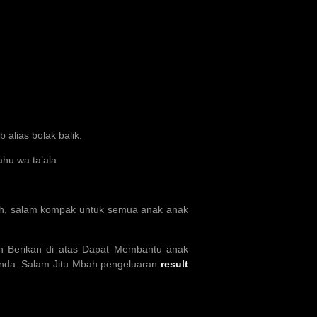
 alias bolak balik.
ahu wa ta’ala
pah, salam kompak untuk semua anak anak
 Berikan di atas Dapat Membantu anak
nda. Salam Jitu Mbah pengeluaran
result