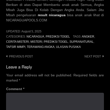
Berikan di atas Dapat Membantu anak anak Semua, Angka
Mbah Juga Bisa Di Kolab Dengan Angka Anda. Salam Jitu
Mbah pengeluaran
result nicaragua
bisa anak anak lihat di
NICARAGUAPOOLS.COM
UPDATED:
August 5, 2025
CATEGORIES:
NICARAGUA
,
PREDIKSI TOGEL
TAGS:
ANGKER
,
CERITA MISTERI
,
MISTERI
,
PREDIKSI TOGEL
,
SUPRANATURAL
,
TAFSIR MIMPI
,
TERAWANG ANGKA
,
ULASAN PUSAKA
Post
PREVIOUS POST
NEXT POST
navigation
Leave a Reply
Your email address will not be published.
Required fields are
marked
*
Comment
*