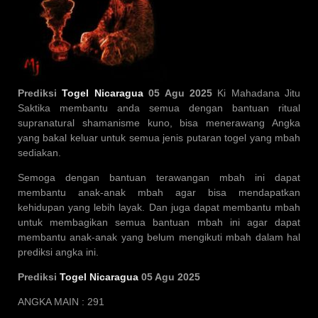
Prediksi
Togel Nicaragua
05 Agu 2025
Ki Mahadana Jitu
Saktika membantu anda semua dengan bantuan ritual
supranatural shamanisme kuno, bisa menerawang Angka
yang bakal keluar untuk semua jenis putaran togel yang mbah
sediakan.
Semoga dengan bantuan terawangan mbah ini dapat
membantu anak-anak mbah agar bisa mendapatkan
kehidupan yang lebih layak. Dan juga dapat membantu mbah
untuk membagikan semua bantuan mbah ini agar dapat
membantu anak-anak yang belum mengikuti mbah dalam hal
prediksi angka ini.
Prediksi
Togel Nicaragua
05 Agu 2025
ANGKA MAIN : 291