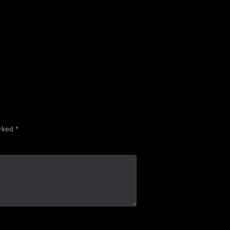
arked
*