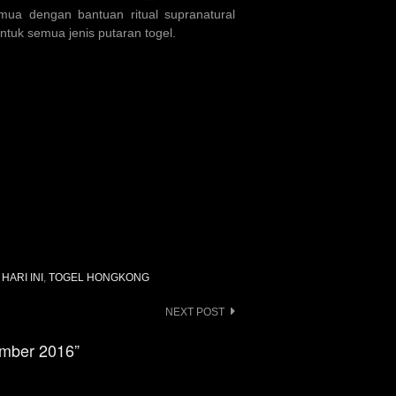
ua dengan bantuan ritual supranatural
tuk semua jenis putaran togel.
HARI INI
,
TOGEL HONGKONG
NEXT POST
ember 2016”