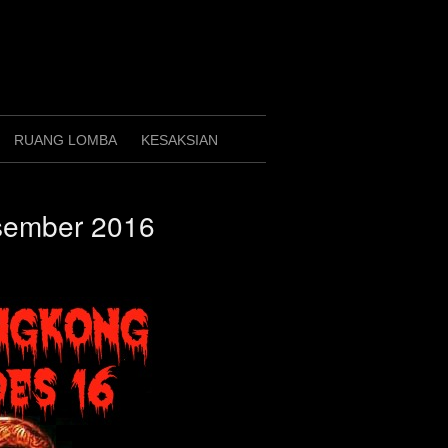
RUANG LOMBA
KESAKSIAN
esember 2016