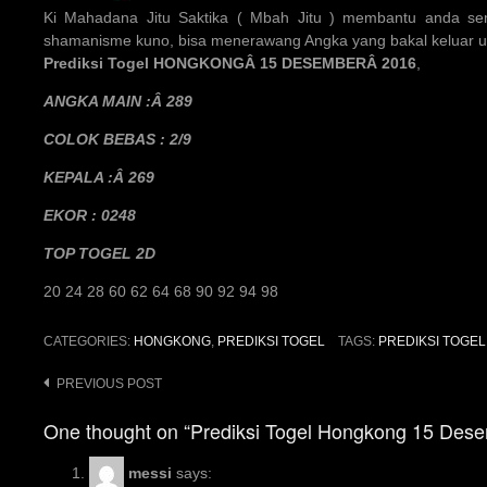
Ki Mahadana Jitu Saktika ( Mbah Jitu ) membantu anda sem
shamanisme kuno, bisa menerawang Angka yang bakal keluar un
Prediksi Togel HONGKONGÂ 15 DESEMBERÂ 2016
,
ANGKA MAIN :Â 289
COLOK BEBAS : 2/9
KEPALA :Â 269
EKOR : 0248
TOP TOGEL 2D
20 24 28 60 62 64 68 90 92 94 98
CATEGORIES:
HONGKONG
,
PREDIKSI TOGEL
TAGS:
PREDIKSI TOGEL 
Post
PREVIOUS POST
navigation
One thought on “Prediksi Togel Hongkong 15 Des
messi
says: