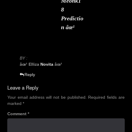
Meonk1
8
Predictio
n âœ¹
BY :
âœ¹
Elliza
Novita
âœ¹
Reply
Leave a Reply
Your email address will not be published.
Required fields are
marked
*
Comment
*