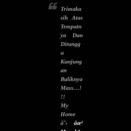
Trimaka
sih Atas
Tempatn
ya Dan
Ditungg
u
Kunjung
an
Baliknya
Mass…!
!!
My
Home
â˜›
âœ¹