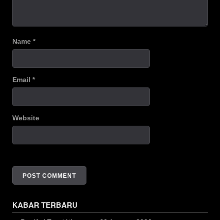
Name
*
Email
*
Website
KABAR TERBARU