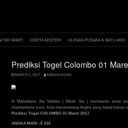
AFSIR MIMPI
CERITA MISTERI
ULASAN PUSAKA & BATU AKIK
Prediksi Togel Colombo 01 Mare
MARCH 1, 2017
KIMAHAJAGAD
Ki Mahadana Jitu Saktika ( Mbah Jitu ) membantu anda sem
shamanisme kuno, bisa menerawang Angka yang bakal keluar un
Prediksi Togel COLOMBO 01 Maret 2017
,
ANGKA MAIN :Â 316