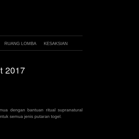
RUANG LOMBA
KESAKSIAN
t 2017
ua dengan bantuan ritual supranatural
tuk semua jenis putaran togel.