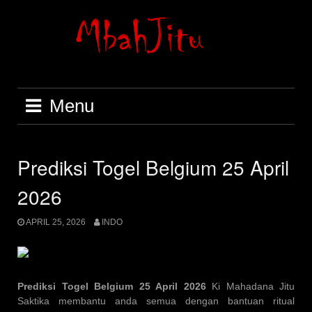
Skip
to
content
Menu
Prediksi Togel Belgium 25 April
2026
APRIL 25, 2026
INDO
Prediksi Togel Belgium 25 April 2026
Ki Mahadana Jitu
Saktika membantu anda semua dengan bantuan ritual