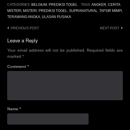
CATEGORIES:
BELGIUM
,
PREDIKSI TOGEL
TAGS:
ANGKER
,
CERITA
MISTERI
,
MISTERI
,
PREDIKSI TOGEL
,
SUPRANATURAL
,
TAFSIR MIMPI
,
TERAWANG ANGKA
,
ULASAN PUSAKA
Post
PREVIOUS POST
NEXT POST
navigation
Leave a Reply
Your email address will not be published.
Required fields are
marked
*
Comment
*
Name
*