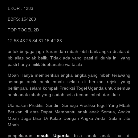
EKOR : 4283
BBFS: 154283
TOP TOGEL 2D
12 58 43 25 84 31 15 42 83
untuk berjaga jaga Saran dari mbah lebih baik angka di atas di
bb alias bolak balik. Tidak ada yang pasti di dunia ini, yang
pasti hanya milik Subhanahu wa ta’ala
Mbah Hanya memberikan angka angka yang mbah terawang
semoga anak anak mbah selalu di berikan rejeki yang
berlimpah, salam kompak Prediksi Togel Uganda untuk semua
anak anak mbah yang sudah setia temani mbah dari dulu
Utamakan Prediksi Sendiri, Semoga Prediksi Togel Yang Mbah
Berikan di atas Dapat Membantu anak anak Semua, Angka
Mbah Juga Bisa Di Kolab Dengan Angka Anda. Salam Jitu
Mbah
pengeluaran
result
Uganda
bisa anak anak lihat di