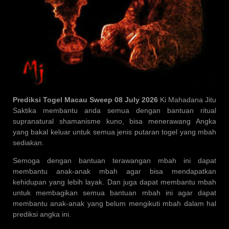
Prediksi Togel Macau Sweep 08 July 2026
Ki Mahadana Jitu
Saktika membantu anda semua dengan bantuan ritual
supranatural shamanisme kuno, bisa menerawang Angka
yang bakal keluar untuk semua jenis putaran togel yang mbah
sediakan.
Semoga dengan bantuan terawangan mbah ini dapat
membantu anak-anak mbah agar bisa mendapatkan
kehidupan yang lebih layak. Dan juga dapat membantu mbah
untuk membagikan semua bantuan mbah ini agar dapat
membantu anak-anak yang belum mengikuti mbah dalam hal
prediksi angka ini.