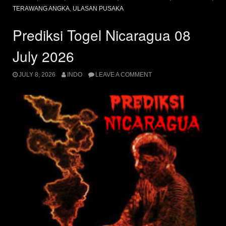
TERAWANG ANGKA
,
ULASAN PUSAKA
Prediksi Togel Nicaragua 08
July 2026
JULY 8, 2026
INDO
LEAVE A COMMENT