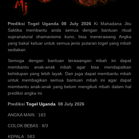
Prediksi Togel Uganda 08 July 2026
Ki Mahadana Jitu
Saktika membantu anda semua dengan bantuan ritual
supranatural shamanisme kuno, bisa menerawang Angka
yang bakal keluar untuk semua jenis putaran togel yang mbah
sediakan.
Semoga dengan bantuan terawangan mbah ini dapat
membantu anak-anak mbah agar bisa mendapatkan
kehidupan yang lebih layak. Dan juga dapat membantu mbah
untuk membagikan semua bantuan mbah ini agar dapat
membantu anak-anak yang belum mengikuti mbah dalam hal
prediksi angka ini.
Prediksi
Togel Uganda
08 July 2026
ANGKA MAIN : 183
COLOK BEBAS : 8/3
KEPALA : 583