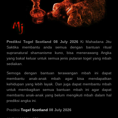
Prediksi Togel Scotland 08 July 2026
Ki Mahadana Jitu
Saktika membantu anda semua dengan bantuan ritual
supranatural shamanisme kuno, bisa menerawang Angka
yang bakal keluar untuk semua jenis putaran togel yang mbah
sediakan.
Semoga dengan bantuan terawangan mbah ini dapat
membantu anak-anak mbah agar bisa mendapatkan
kehidupan yang lebih layak. Dan juga dapat membantu mbah
untuk membagikan semua bantuan mbah ini agar dapat
membantu anak-anak yang belum mengikuti mbah dalam hal
prediksi angka ini.
Prediksi
Togel Scotland
08 July
2026