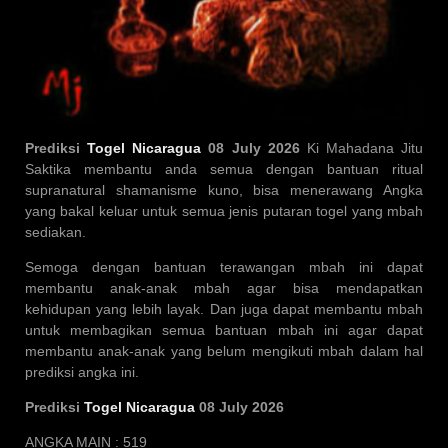
Prediksi
Togel Nicaragua
08 July 2026
Ki Mahadana Jitu
Saktika membantu anda semua dengan bantuan ritual
supranatural shamanisme kuno, bisa menerawang Angka
yang bakal keluar untuk semua jenis putaran togel yang mbah
sediakan.
Semoga dengan bantuan terawangan mbah ini dapat
membantu anak-anak mbah agar bisa mendapatkan
kehidupan yang lebih layak. Dan juga dapat membantu mbah
untuk membagikan semua bantuan mbah ini agar dapat
membantu anak-anak yang belum mengikuti mbah dalam hal
prediksi angka ini.
Prediksi
Togel Nicaragua
08 July 2026
ANGKA MAIN : 519