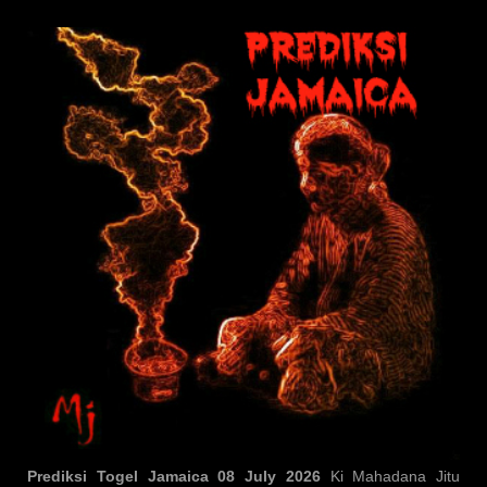
Prediksi Togel Jamaica 08 July 2026
Ki Mahadana Jitu