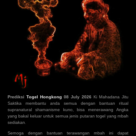
Prediksi
Togel Hongkong
08 July 2026
Ki Mahadana Jitu
Saktika membantu anda semua dengan bantuan ritual
supranatural shamanisme kuno, bisa menerawang Angka
yang bakal keluar untuk semua jenis putaran togel yang mbah
sediakan.
Semoga dengan bantuan terawangan mbah ini dapat