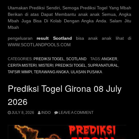
Utamakan Prediksi Sendiri, Semoga Prediksi Togel Yang Mbah
Berikan di atas Dapat Membantu anak anak Semua, Angka
Mbah Juga Bisa Di Kolab Dengan Angka Anda. Salam Jitu
Mbah
pengeluaran
result Scotland
bisa anak anak lihat di
WWW.SCOTLANDPOOLS.COM
CATEGORIES:
PREDIKSI TOGEL
,
SCOTLAND
TAGS:
ANGKER
,
CERITA MISTERI
,
MISTERI
,
PREDIKSI TOGEL
,
SUPRANATURAL
,
TAFSIR MIMPI
,
TERAWANG ANGKA
,
ULASAN PUSAKA
Prediksi Togel Girona 08 July
2026
JULY 8, 2026
INDO
LEAVE A COMMENT