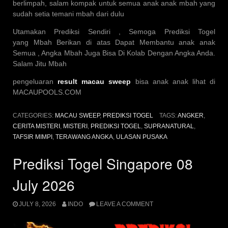
berlimpah, salam kompak untuk semua anak anak mbah yang
sudah setia temani mbah dari dulu
Utamakan Prediksi Sendiri , Semoga Prediksi Togel
yang Mbah Berikan di atas Dapat Membantu anak anak
Semua , Angka Mbah Juga Bisa Di Kolab Dengan Angka Anda.
Salam Jitu Mbah
pengeluaran
result macau sweep
bisa anak anak lihat di
MACAUPOOLS.COM
CATEGORIES:
MACAU SWEEP
,
PREDIKSI TOGEL
TAGS:
ANGKER
,
CERITA MISTERI
,
MISTERI
,
PREDIKSI TOGEL
,
SUPRANATURAL
,
TAFSIR MIMPI
,
TERAWANG ANGKA
,
ULASAN PUSAKA
Prediksi Togel Singapore 08
July 2026
JULY 8, 2026
INDO
LEAVE A COMMENT