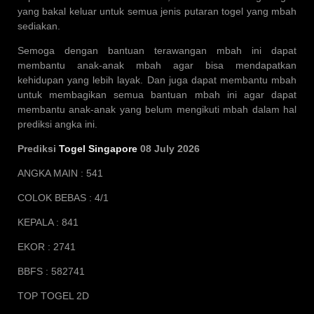
yang bakal keluar untuk semua jenis putaran togel yang mbah
sediakan.
Semoga dengan bantuan terawangan mbah ini dapat
membantu anak-anak mbah agar bisa mendapatkan
kehidupan yang lebih layak. Dan juga dapat membantu mbah
untuk membagikan semua bantuan mbah ini agar dapat
membantu anak-anak yang belum mengikuti mbah dalam hal
prediksi angka ini.
Prediksi
Togel Singapore
08 July 2026
ANGKA MAIN : 541
COLOK BEBAS : 4/1
KEPALA : 841
EKOR : 2741
BBFS : 582741
TOP TOGEL 2D