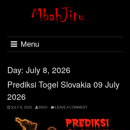
Skip
to
content
Menu
Day:
July 8, 2026
Prediksi Togel Slovakia 09 July
2026
JULY 8, 2026
INDO
LEAVE A COMMENT