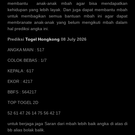
membantu anak-anak mbah agar bisa mendapatkan
kehidupan yang lebih layak. Dan juga dapat membantu mbah
untuk membagikan semua bantuan mbah ini agar dapat
membranate anak-anak yang belum mengikuti mbah dalam
hal prediksi angka ini.
Prediksi
Togel Hongkong
08 July 2026
ANGKA MAIN : 517
COLOK BEBAS : 1/7
KEPALA : 617
EKOR : 4217
BBFS : 564217
TOP TOGEL 2D
52 61 47 26 14 75 56 42 17
untuk berjaga jaga Saran dari mbah lebih baik angka di atas di
bb alias bolak balik.