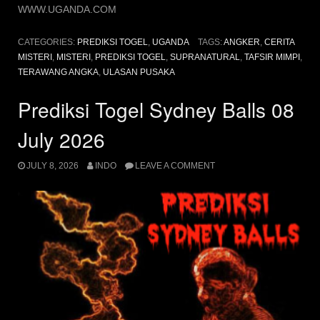
WWW.UGANDA.COM
CATEGORIES:
PREDIKSI TOGEL
,
UGANDA
TAGS:
ANGKER
,
CERITA
MISTERI
,
MISTERI
,
PREDIKSI TOGEL
,
SUPRANATURAL
,
TAFSIR MIMPI
,
TERAWANG ANGKA
,
ULASAN PUSAKA
Prediksi Togel Sydney Balls 08
July 2026
JULY 8, 2026
INDO
LEAVE A COMMENT