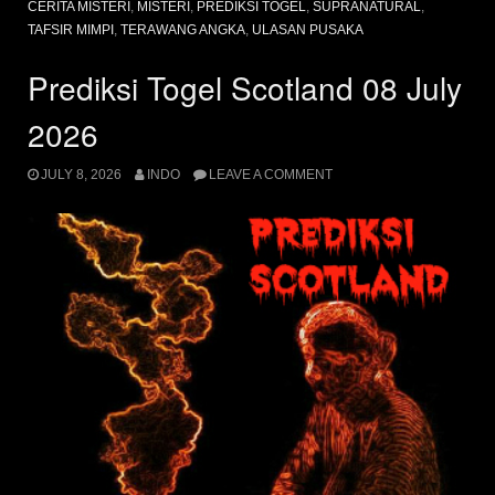
CERITA MISTERI
,
MISTERI
,
PREDIKSI TOGEL
,
SUPRANATURAL
,
TAFSIR MIMPI
,
TERAWANG ANGKA
,
ULASAN PUSAKA
Prediksi Togel Scotland 08 July
2026
JULY 8, 2026
INDO
LEAVE A COMMENT