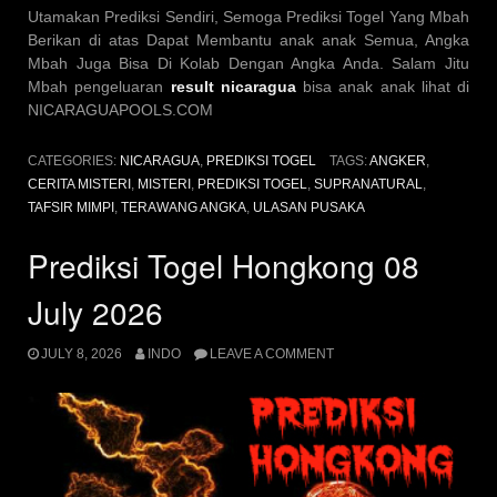
Utamakan Prediksi Sendiri, Semoga Prediksi Togel
Yang Mbah
Berikan di atas Dapat Membantu anak anak Semua, Angka
Mbah Juga Bisa Di Kolab Dengan Angka Anda. Salam Jitu
Mbah pengeluaran
result nicaragua
bisa anak anak lihat di
NICARAGUAPOOLS.COM
CATEGORIES:
NICARAGUA
,
PREDIKSI TOGEL
TAGS:
ANGKER
,
CERITA MISTERI
,
MISTERI
,
PREDIKSI TOGEL
,
SUPRANATURAL
,
TAFSIR MIMPI
,
TERAWANG ANGKA
,
ULASAN PUSAKA
Prediksi Togel Hongkong 08
July 2026
JULY 8, 2026
INDO
LEAVE A COMMENT