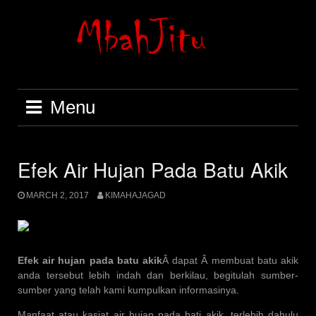
Skip
to
content
Menu
Efek Air Hujan Pada Batu Akik
MARCH 2, 2017
KIMAHAJAGAD
Efek air hujan pada batu akik
Â dapat Â membuat batu akik
anda tersebut lebih indah dan berkilau, begitulah sumber-
sumber yang telah kami kumpulkan informasinya.
Manfaat atau kasiat air hujan pada bati akik, terlebih dahulu