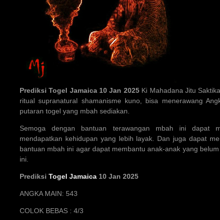
Prediksi Togel Jamaica 10 Jan 2025
Ki Mahadana Jitu Sakti
ritual supranatural shamanisme kuno, bisa menerawang Ang
putaran togel yang mbah sediakan.
Semoga dengan bantuan terawangan mbah ini dapat m
mendapatkan kehidupan yang lebih layak. Dan juga dapat 
bantuan mbah ini agar dapat membantu anak-anak yang belum 
ini.
Prediksi
Togel Jamaica
10 Jan 2025
ANGKA MAIN: 543
COLOK BEBAS : 4/3