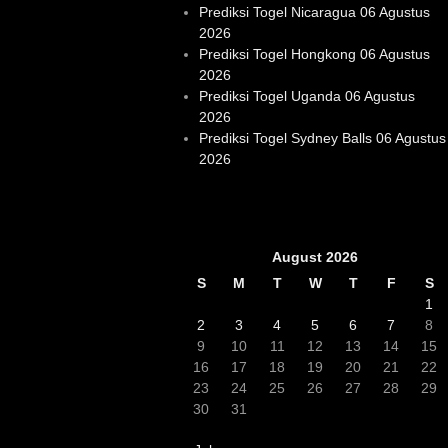
Prediksi Togel Nicaragua 06 Agustus
2026
Prediksi Togel Hongkong 06 Agustus
2026
Prediksi Togel Uganda 06 Agustus
2026
Prediksi Togel Sydney Balls 06 Agustus
2026
Slot Gacor
August 2026
S
M
T
W
T
F
S
1
2
3
4
5
6
7
8
9
10
11
12
13
14
15
16
17
18
19
20
21
22
23
24
25
26
27
28
29
30
31