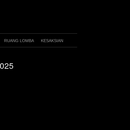
RUANG LOMBA
KESAKSIAN
2025