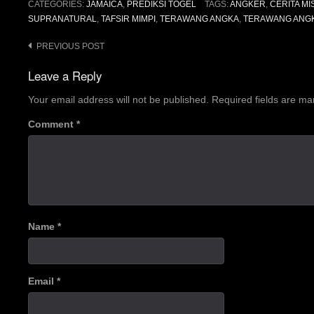
CATEGORIES:
JAMAICA
,
PREDIKSI TOGEL
TAGS:
ANGKER
,
CERITA MI
SUPRANATURAL
,
TAFSIR MIMPI
,
TERAWANG ANGKA
,
TERAWANG ANGK
Post
PREVIOUS POST
navigation
Leave a Reply
Your email address will not be published.
Required fields are m
Comment
*
Name
*
Email
*