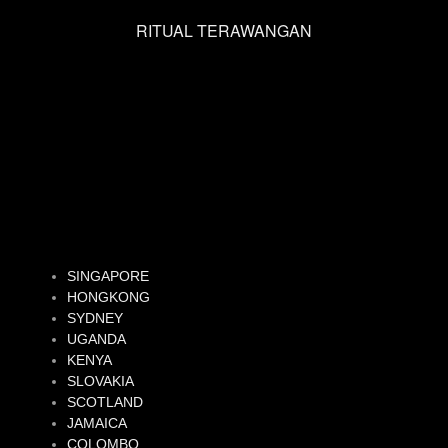
RITUAL TERAWANGAN
SINGAPORE
HONGKONG
SYDNEY
UGANDA
KENYA
SLOVAKIA
SCOTLAND
JAMAICA
COLOMBO