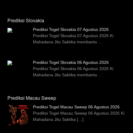
Prediksi Slovakia
Prediksi Togel Slovakia 07 Agustus 2026
Prediksi Togel Slovakia 07 Agustus 2026 Ki
Mahadana Jitu Saktika membantu
...
Prediksi Togel Slovakia 06 Agustus 2026
Prediksi Togel Slovakia 06 Agustus 2026 Ki
Mahadana Jitu Saktika membantu
...
Prediksi Macau Sweep
Prediksi Togel Macau Sweep 06 Agustus 2026
Prediksi Togel Macau Sweep 06 Agustus 2026 Ki
Mahadana Jitu Saktika
[…]