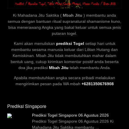
Ki Mahadana Jitu Saktika (
Mbah Jitu
) membantu anda
semua dengan bantuan ritual supranatural shamanisme kuno,
bisa menerawang Angka yang bakal keluar untuk semua jenis
putaran togel.
Kami akan menuliskan
prediksi Togel
setiap hari untuk
membantu sesama manusia keluar dari Lilitan Hutang dan
Kemiskinan. Mbah Jitu tidak membutuhkan mahar dalam
bentuk uang, cukup kirimkan komentar positif anda beserta
doa jika prediksi
Mbah Jitu
telah membantu Anda.
Apabila membutuhkan angka secara pribadi melakukan
mengirimkan pesan pada WA mbah
+6281350676908
Prediksi Singapore
Prediksi Togel Singapore 06 Agustus 2026
Prediksi Togel Singapore 06 Agustus 2026 Ki
Mahadana Jitu Saktika membantu
…