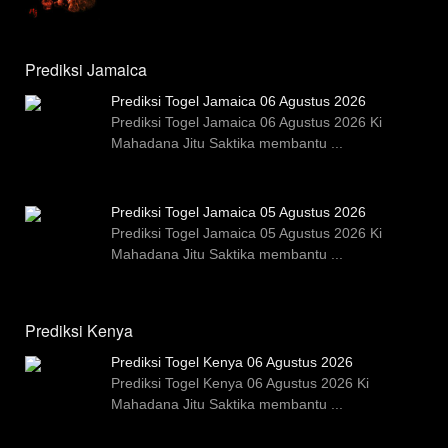
Prediksi Jamaica
Prediksi Togel Jamaica 06 Agustus 2026
Prediksi Togel Jamaica 06 Agustus 2026 Ki
Mahadana Jitu Saktika membantu
...
Prediksi Togel Jamaica 05 Agustus 2026
Prediksi Togel Jamaica 05 Agustus 2026 Ki
Mahadana Jitu Saktika membantu
...
Prediksi Kenya
Prediksi Togel Kenya 06 Agustus 2026
Prediksi Togel Kenya 06 Agustus 2026 Ki
Mahadana Jitu Saktika membantu
...