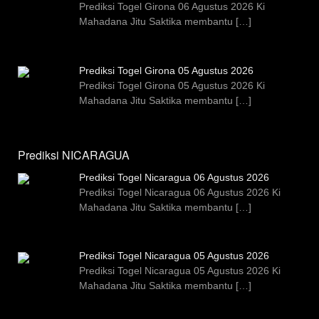
Prediksi Togel Girona 06 Agustus 2026 Ki
Mahadana Jitu Saktika membantu
[…]
Prediksi Togel Girona 05 Agustus 2026
Prediksi Togel Girona 05 Agustus 2026 Ki
Mahadana Jitu Saktika membantu
[…]
Prediksi NICARAGUA
Prediksi Togel Nicaragua 06 Agustus 2026
Prediksi Togel Nicaragua 06 Agustus 2026 Ki
Mahadana Jitu Saktika membantu
[…]
Prediksi Togel Nicaragua 05 Agustus 2026
Prediksi Togel Nicaragua 05 Agustus 2026 Ki
Mahadana Jitu Saktika membantu
[…]