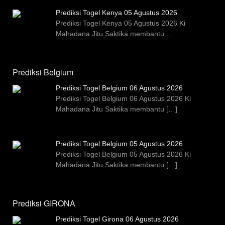
Prediksi Togel Kenya 05 Agustus 2026
Prediksi Togel Kenya 05 Agustus 2026 Ki
Mahadana Jitu Saktika membantu
...
Prediksi Belgium
Prediksi Togel Belgium 06 Agustus 2026
Prediksi Togel Belgium 06 Agustus 2026 Ki
Mahadana Jitu Saktika membantu
[…]
Prediksi Togel Belgium 05 Agustus 2026
Prediksi Togel Belgium 05 Agustus 2026 Ki
Mahadana Jitu Saktika membantu
[…]
Prediksi GIRONA
Prediksi Togel Girona 06 Agustus 2026