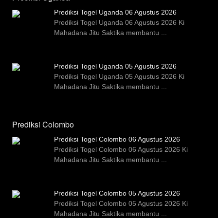
Prediksi Togel Uganda 06 Agustus 2026
Prediksi Togel Uganda 06 Agustus 2026 Ki
Mahadana Jitu Saktika membantu
...
Prediksi Togel Uganda 05 Agustus 2026
Prediksi Togel Uganda 05 Agustus 2026 Ki
Mahadana Jitu Saktika membantu
...
Prediksi Colombo
Prediksi Togel Colombo 06 Agustus 2026
Prediksi Togel Colombo 06 Agustus 2026 Ki
Mahadana Jitu Saktika membantu
...
Prediksi Togel Colombo 05 Agustus 2026
Prediksi Togel Colombo 05 Agustus 2026 Ki
Mahadana Jitu Saktika membantu
...