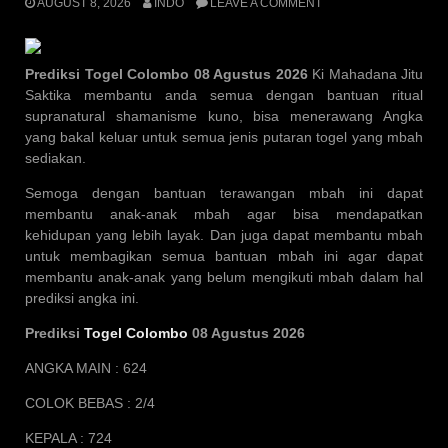
AUGUST 8, 2026
INDO
LEAVE A COMMENT
Prediksi Togel Colombo 08 Agustus 2026
Ki Mahadana Jitu
Saktika membantu anda semua dengan bantuan ritual
supranatural shamanisme kuno, bisa menerawang Angka
yang bakal keluar untuk semua jenis putaran togel yang mbah
sediakan.
Semoga dengan bantuan terawangan mbah ini dapat
membantu anak-anak mbah agar bisa mendapatkan
kehidupan yang lebih layak. Dan juga dapat membantu mbah
untuk membagikan semua bantuan mbah ini agar dapat
membantu anak-anak yang belum mengikuti mbah dalam hal
prediksi angka ini.
Prediksi
Togel Colombo
08 Agustus 2026
ANGKA MAIN : 624
COLOK BEBAS : 2/4
KEPALA : 724