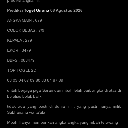
prediksi angka ini.
Prediksi
Togel Girona
08 Agustus 2026
ANGKA MAIN : 679
COLOK BEBAS : 7/9
KEPALA : 279
EKOR : 3479
BBFS : 083479
TOP TOGEL 2D
08 03 04 07 09 80 83 84 87 89
untuk berjaga jaga Saran dari mbah lebih baik angka di atas di
bb alias bolak balik.
tidak ada yang pasti di dunia ini , yang pasti hanya milik
Subhanahu wa ta’ala
Mbah Hanya memberikan angka angka yang mbah terawang