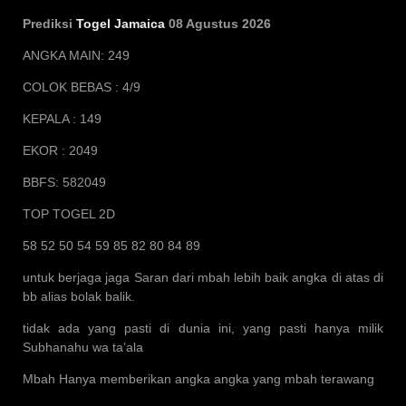
Prediksi
Togel Jamaica
08 Agustus 2026
ANGKA MAIN: 249
COLOK BEBAS : 4/9
KEPALA : 149
EKOR : 2049
BBFS: 582049
TOP TOGEL 2D
58 52 50 54 59 85 82 80 84 89
untuk berjaga jaga Saran dari mbah lebih baik angka di atas di
bb alias bolak balik.
tidak ada yang pasti di dunia ini, yang pasti hanya milik
Subhanahu wa ta’ala
Mbah Hanya memberikan angka angka yang mbah terawang