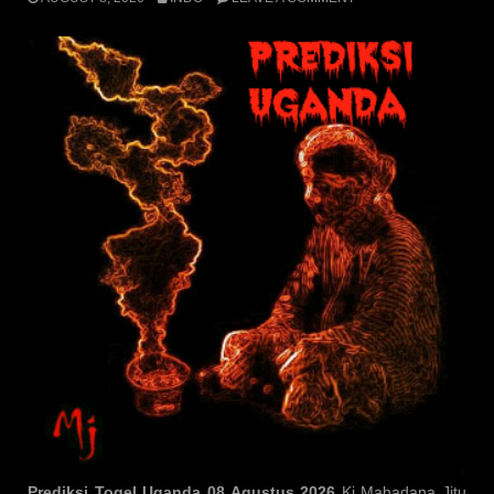
Prediksi Togel Uganda 08 Agustus 2026
Ki Mahadana Jitu