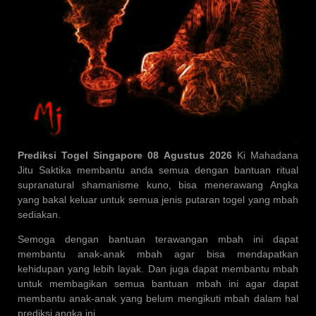
Prediksi Togel Singapore 08 Agustus 2026
Ki Mahadana
Jitu Saktika membantu anda semua dengan bantuan ritual
supranatural shamanisme kuno, bisa menerawang Angka
yang bakal keluar untuk semua jenis putaran togel yang mbah
sediakan.
Semoga dengan bantuan terawangan mbah ini dapat
membantu anak-anak mbah agar bisa mendapatkan
kehidupan yang lebih layak. Dan juga dapat membantu mbah
untuk membagikan semua bantuan mbah ini agar dapat
membantu anak-anak yang belum mengikuti mbah dalam hal
prediksi angka ini.