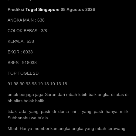
Prediksi
Togel Singapore
08 Agustus 2026
ANGKA MAIN : 638
COLOK BEBAS : 3/8
KEPALA : 538
EKOR : 8038
BBFS : 918038
TOP TOGEL 2D
91 98 90 93 98 19 18 10 13 18
untuk berjaga jaga Saran dari mbah lebih baik angka di atas di
bb alias bolak balik.
tidak ada yang pasti di dunia ini , yang pasti hanya milik
Subhanahu wa ta’ala
Mbah Hanya memberikan angka angka yang mbah terawang