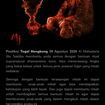
Prediksi
Togel Hongkong
08 Agustus 2026
Ki Mahadana
Jitu Saktika membantu anda semua dengan bantuan ritual
supranatural shamanisme kuno, bisa menerawang Angka
yang bakal keluar untuk semua jenis putaran togel yang mbah
sediakan.
Semoga dengan bantuan terawangan mbah ini dapat
membantu anak-anak mbah agar bisa mendapatkan
kehidupan yang lebih layak. Dan juga dapat membantu mbah
untuk membagikan semua bantuan mbah ini agar dapat
membranate anak-anak yang belum mengikuti mbah dalam
hal prediksi angka ini.