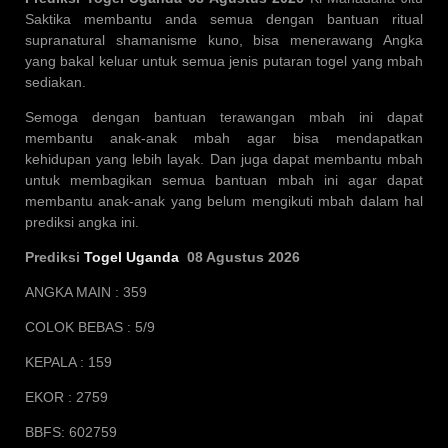
Saktika membantu anda semua dengan bantuan ritual
supranatural shamanisme kuno, bisa menerawang Angka
yang bakal keluar untuk semua jenis putaran togel yang mbah
sediakan.
Semoga dengan bantuan terawangan mbah ini dapat
membantu anak-anak mbah agar bisa mendapatkan
kehidupan yang lebih layak. Dan juga dapat membantu mbah
untuk membagikan semua bantuan mbah ini agar dapat
membantu anak-anak yang belum mengikuti mbah dalam hal
prediksi angka ini.
Prediksi
Togel Uganda
08 Agustus 2026
ANGKA MAIN : 359
COLOK BEBAS : 5/9
KEPALA : 159
EKOR : 2759
BBFS: 602759