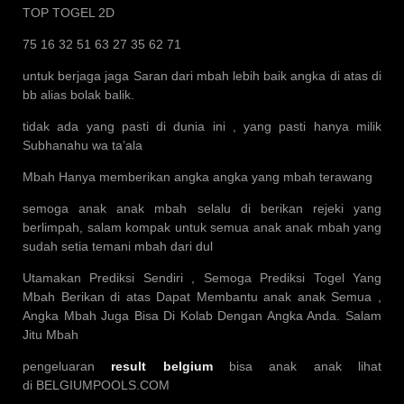
TOP TOGEL 2D
75 16 32 51 63 27 35 62 71
untuk berjaga jaga Saran dari mbah lebih baik angka di atas di
bb alias bolak balik.
tidak ada yang pasti di dunia ini , yang pasti hanya milik
Subhanahu wa ta’ala
Mbah Hanya memberikan angka angka yang mbah terawang
semoga anak anak mbah selalu di berikan rejeki yang
berlimpah, salam kompak untuk semua anak anak mbah yang
sudah setia temani mbah dari dul
Utamakan Prediksi Sendiri , Semoga Prediksi Togel
Yang
Mbah Berikan di atas Dapat Membantu anak anak Semua ,
Angka Mbah Juga Bisa Di Kolab Dengan Angka Anda. Salam
Jitu Mbah
pengeluaran
result belgium
bisa anak anak lihat
di BELGIUMPOOLS.COM