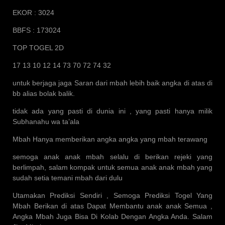
EKOR : 3024
BBFS : 173024
TOP TOGEL 2D
17 13 10 12 14 73 70 72 74 32
untuk berjaga jaga Saran dari mbah lebih baik angka di atas di
bb alias bolak balik.
tidak ada yang pasti di dunia ini , yang pasti hanya milik
Subhanahu wa ta’ala
Mbah Hanya memberikan angka angka yang mbah terawang
semoga anak anak mbah selalu di berikan rejeki yang
berlimpah, salam kompak untuk semua anak anak mbah yang
sudah setia temani mbah dari dulu
Utamakan Prediksi Sendiri , Semoga Prediksi Togel Yang
Mbah Berikan di atas Dapat Membantu anak anak Semua ,
Angka Mbah Juga Bisa Di Kolab Dengan Angka Anda. Salam