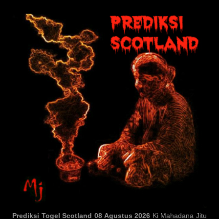
Prediksi Togel Scotland 08 Agustus 2026
Ki Mahadana Jitu