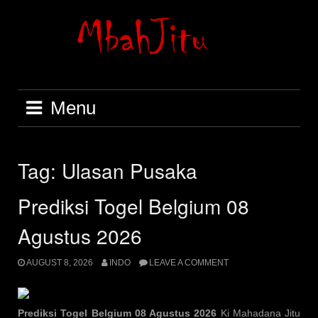
Skip
to
content
Menu
Tag:
Ulasan Pusaka
Prediksi Togel Belgium 08
Agustus 2026
AUGUST 8, 2026
INDO
LEAVE A COMMENT
Prediksi Togel Belgium 08 Agustus 2026
Ki Mahadana Jitu