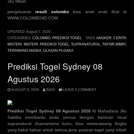
Jitu Mbah
pengeluaran
result colombo
bisa anak anak lihat di
WWW.COLOMBO4D.COM
UPDATED:
August 7, 2026
CATEGORIES:
COLOMBO
,
PREDIKSI TOGEL
TAGS:
ANGKER
,
CERITA
MISTERI
,
MISTERI
,
PREDIKSI TOGEL
,
SUPRANATURAL
,
TAFSIR MIMPI
,
TERAWANG ANGKA
,
ULASAN PUSAKA
Prediksi Togel Sydney 08
Agustus 2026
AUGUST 8, 2026
INDO
LEAVE A COMMENT
Prediksi Togel Sydney 08 Agustus 2026
Ki Mahadana Jitu
Saktika membantu anda semua dengan bantuan ritual
supranatural shamanisme kuno, bisa menerawang Angka
yang bakal keluar untuk semua jenis putaran togel yang mbah