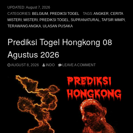
UPDATED:
August 7, 2026
CATEGORIES:
BELGIUM
,
PREDIKSI TOGEL
TAGS:
ANGKER
,
CERITA
MISTERI
,
MISTERI
,
PREDIKSI TOGEL
,
SUPRANATURAL
,
TAFSIR MIMPI
,
TERAWANG ANGKA
,
ULASAN PUSAKA
Prediksi Togel Hongkong 08
Agustus 2026
AUGUST 8, 2026
INDO
LEAVE A COMMENT