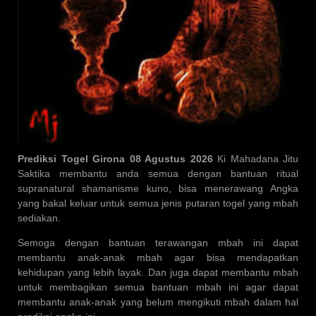
Prediksi Togel Girona 08 Agustus 2026
Ki Mahadana Jitu
Saktika membantu anda semua dengan bantuan ritual
supranatural shamanisme kuno, bisa menerawang Angka
yang bakal keluar untuk semua jenis putaran togel yang mbah
sediakan.
Semoga dengan bantuan terawangan mbah ini dapat
membantu anak-anak mbah agar bisa mendapatkan
kehidupan yang lebih layak. Dan juga dapat membantu mbah
untuk membagikan semua bantuan mbah ini agar dapat
membantu anak-anak yang belum mengikuti mbah dalam hal