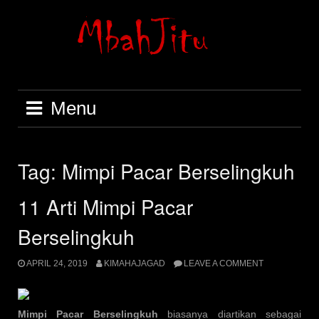
Skip
to
content
Menu
Tag:
Mimpi Pacar Berselingkuh
11 Arti Mimpi Pacar
Berselingkuh
APRIL 24, 2019
KIMAHAJAGAD
LEAVE A COMMENT
Mimpi Pacar Berselingkuh
biasanya diartikan sebagai