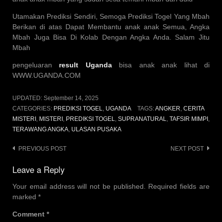
Utamakan Prediksi Sendiri, Semoga Prediksi Togel Yang Mbah
Berikan di atas Dapat Membantu anak anak Semua, Angka
Mbah Juga Bisa Di Kolab Dengan Angka Anda. Salam Jitu
Mbah
pengeluaran
result
Uganda
bisa anak anak lihat di
WWW.UGANDA.COM
UPDATED:
September 14, 2025
CATEGORIES:
PREDIKSI TOGEL
,
UGANDA
TAGS:
ANGKER
,
CERITA
MISTERI
,
MISTERI
,
PREDIKSI TOGEL
,
SUPRANATURAL
,
TAFSIR MIMPI
,
TERAWANG ANGKA
,
ULASAN PUSAKA
Post
PREVIOUS POST
NEXT POST
navigation
Leave a Reply
Your email address will not be published.
Required fields are
marked
*
Comment
*