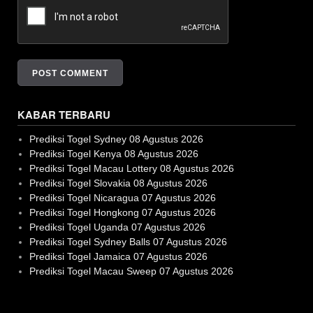
KABAR TERBARU
Prediksi Togel Sydney 08 Agustus 2026
Prediksi Togel Kenya 08 Agustus 2026
Prediksi Togel Macau Lottery 08 Agustus 2026
Prediksi Togel Slovakia 08 Agustus 2026
Prediksi Togel Nicaragua 07 Agustus 2026
Prediksi Togel Hongkong 07 Agustus 2026
Prediksi Togel Uganda 07 Agustus 2026
Prediksi Togel Sydney Balls 07 Agustus 2026
Prediksi Togel Jamaica 07 Agustus 2026
Prediksi Togel Macau Sweep 07 Agustus 2026
Slot Gacor