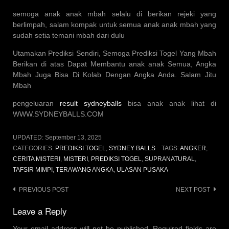
semoga anak anak mbah selalu di berikan rejeki yang
berlimpah, salam kompak untuk semua anak anak mbah yang
sudah setia temani mbah dari dulu
Utamakan Prediksi Sendiri, Semoga Prediksi Togel Yang Mbah
Berikan di atas Dapat Membantu anak anak Semua, Angka
Mbah Juga Bisa Di Kolab Dengan Angka Anda. Salam Jitu
Mbah
pengeluaran
result sydneyballs
bisa anak anak lihat di
WWW.SYDNEYBALLS.COM
UPDATED:
September 13, 2025
CATEGORIES:
PREDIKSI TOGEL
,
SYDNEY BALLS
TAGS:
ANGKER
,
CERITA MISTERI
,
MISTERI
,
PREDIKSI TOGEL
,
SUPRANATURAL
,
TAFSIR MIMPI
,
TERAWANG ANGKA
,
ULASAN PUSAKA
Post
PREVIOUS POST
NEXT POST
navigation
Leave a Reply
Your email address will not be published.
Required fields are