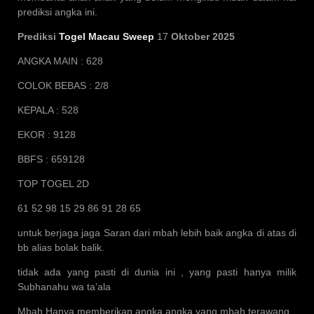
prediksi angka ini.
Prediksi
Togel Macau Sweep
17
Oktober 2025
ANGKA MAIN : 628
COLOK BEBAS : 2/8
KEPALA : 528
EKOR : 9128
BBFS : 659128
TOP TOGEL 2D
61 52 98 15 29 86 91 28 65
untuk berjaga jaga Saran dari mbah lebih baik angka di atas di
bb alias bolak balik.
tidak ada yang pasti di dunia ini , yang pasti hanya milik
Subhanahu wa ta’ala
Mbah Hanya memberikan angka angka yang mbah terawang