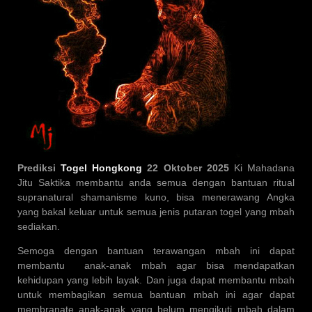
Prediksi
Togel Hongkong
22 Oktober 2025
Ki Mahadana
Jitu Saktika membantu anda semua dengan bantuan ritual
supranatural shamanisme kuno, bisa menerawang Angka
yang bakal keluar untuk semua jenis putaran togel yang mbah
sediakan.
Semoga dengan bantuan terawangan mbah ini dapat
membantu anak-anak mbah agar bisa mendapatkan
kehidupan yang lebih layak. Dan juga dapat membantu mbah
untuk membagikan semua bantuan mbah ini agar dapat
membranate anak-anak yang belum mengikuti mbah dalam