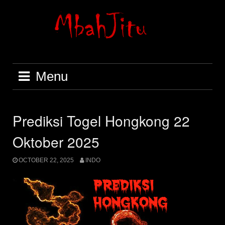
Skip
to
content
Menu
Prediksi Togel Hongkong 22
Oktober 2025
OCTOBER 22, 2025
INDO