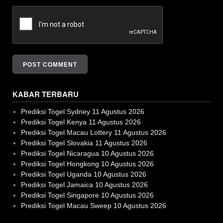
KABAR TERBARU
Prediksi Togel Sydney 11 Agustus 2026
Prediksi Togel Kenya 11 Agustus 2026
Prediksi Togel Macau Lottery 11 Agustus 2026
Prediksi Togel Slovakia 11 Agustus 2026
Prediksi Togel Nicaragua 10 Agustus 2026
Prediksi Togel Hongkong 10 Agustus 2026
Prediksi Togel Uganda 10 Agustus 2026
Prediksi Togel Jamaica 10 Agustus 2026
Prediksi Togel Singapore 10 Agustus 2026
Prediksi Togel Macau Sweep 10 Agustus 2026