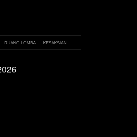
RUANG LOMBA
KESAKSIAN
 2026