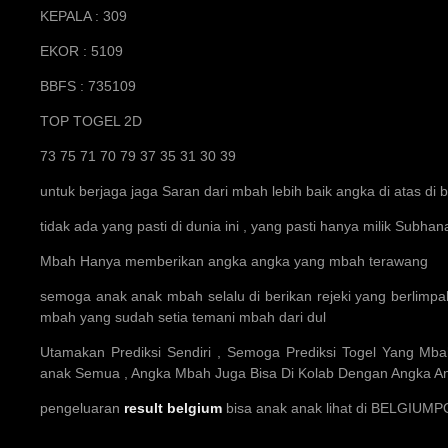
KEPALA : 309
EKOR : 5109
BBFS : 735109
TOP TOGEL 2D
73 75 71 70 79 37 35 31 30 39
untuk berjaga jaga Saran dari mbah lebih baik angka di atas di bb
tidak ada yang pasti di dunia ini , yang pasti hanya milik Subhan
Mbah Hanya memberikan angka angka yang mbah terawang
semoga anak anak mbah selalu di berikan rejeki yang berlim
mbah yang sudah setia temani mbah dari dul
Utamakan Prediksi Sendiri , Semoga Prediksi Togel
Yang Mba
anak Semua , Angka Mbah Juga Bisa Di Kolab Dengan Angka An
pengeluaran
result belgium
bisa anak anak lihat di BELGIU