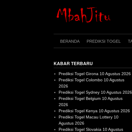
Skip
to
content
BERANDA
PREDIKSI TOGEL
T
KABAR TERBARU
Prediksi Togel Girona 10 Agustus 2026
Prediksi Togel Colombo 10 Agustus
2026
Prediksi Togel Sydney 10 Agustus 2026
Prediksi Togel Belgium 10 Agustus
2026
Prediksi Togel Kenya 10 Agustus 2026
Prediksi Togel Macau Lottery 10
Agustus 2026
Prediksi Togel Slovakia 10 Agustus