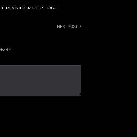
STERI
,
MISTERI
,
PREDIKSI TOGEL
,
NEXT POST
arked
*