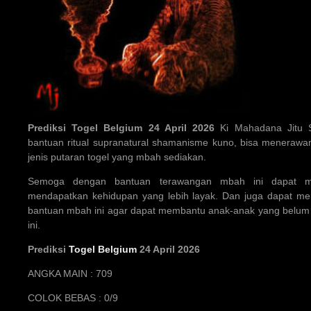
Prediksi Togel Belgium 24 April 2026
Ki Mahadana Jitu
bantuan ritual supranatural shamanisme kuno, bisa menerawa
jenis putaran togel yang mbah sediakan.
Semoga dengan bantuan terawangan mbah ini dapat m
mendapatkan kehidupan yang lebih layak. Dan juga dapat 
bantuan mbah ini agar dapat membantu anak-anak yang belum 
ini.
Prediksi
Togel Belgium
24 April 2026
ANGKA MAIN : 709
COLOK BEBAS : 0/9