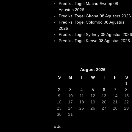
Prediksi Togel Macau Sweep 08
Agustus 2026
Prediksi Togel Girona 08 Agustus 2026
Prediksi Togel Colombo 08 Agustus
2026
Prediksi Togel Sydney 08 Agustus 2026
Prediksi Togel Kenya 08 Agustus 2026
Slot Gacor
August 2026
S
M
T
W
T
F
S
1
2
3
4
5
6
7
8
9
10
11
12
13
14
15
16
17
18
19
20
21
22
23
24
25
26
27
28
29
30
31
« Jul