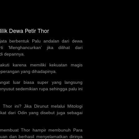
ilik Dewa Petir Thor
jata berbentuk Palu andalan dari dewa
ti ‘Menghancurkan’ jika dilihat dari
di depannya.
takuti karena memiliki kekuatan magis
peperangan yang dihadapinya.
ngat luar biasa super yang langsung
nyusut sedemikian rupa sehingga palu ini
Thor ini? Jika Dirunut melalui Mitologi
gkat dari Odin yang disebut juga sebagai
ng membuat Thor hampir membunuh Para
uan dan berhasil menyelamatkan dirinya