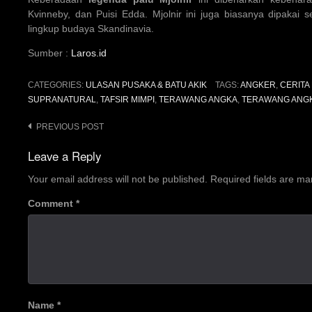
Kvinneby, dan Puisi Edda. Mjolnir ini juga biasanya dipakai
lingkup budaya Skandinavia.
Sumber :
Laros.id
CATEGORIES:
ULASAN PUSAKA & BATU AKIK
TAGS:
ANGKER
,
CERITA
SUPRANATURAL
,
TAFSIR MIMPI
,
TERAWANG ANGKA
,
TERAWANG ANGK
Post
PREVIOUS POST
navigation
Leave a Reply
Your email address will not be published.
Required fields are m
Comment
*
Name
*