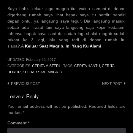
Saya habis keluar juga magrib itu, waktu sampai di depan
digerbang rumah saya lihat bapak saya itu berdiri sendiri
depan pintu, ya langsung saya tegur. Dia langsung masuk,
sebab ada firasat lain saya langsung saja kejar kedalam,
tahunya bapak saya saat itu sudah lagi shalat magrib sudah
rakaat ke 3 lagi, lalu yang tadi di depan rumah itu
siapa?.Â
Keluar Saat Magrib, Ini Yang Ku Alami
UPDATED:
February 25, 2017
CATEGORIES:
CERITA MISTERI
TAGS:
CERITA HANTU
,
CERITA
HOROR
,
KELUAR SAAT MAGRIB
Post
PREVIOUS POST
NEXT POST
navigation
Leave a Reply
Your email address will not be published.
Required fields are
marked
*
Comment
*