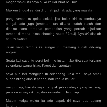
magrib waktu itu saya suka keluar buat beli mie.
Maklum tinggal sendiri dirumah jadi tak ada yang masakin.
gang rumah itu gelap sekali, jika belok kiri itu tembusnya
sungai, ada juga jembatan tua disana sudah rusah dan
didekat sana terdapat pemandian yang pernah dijadikan
tempat di mana lokasi shooting acara â€œUji Nyaliâ€ disalah
satu tv swasta.
Jalan yang tembus ke sungai itu memang sudah dibilang
angker.
Suatu kali saya itu pergi beli mie instan, tiba tiba saja terbang
selendang warna hijau. Kaget dan spontan
saya pun lari mengejar itu selendang. kala mau saya ambil
sudah hilang dibalik pohon, hari kedua keluar
magrib lagi, hari itu saya nampak jelas cahaya yang terbang,
penasaran saya ikutin, dan kemudian hilang lagi.
Malam ketiga waktu itu ada bapak tiri saya pas datang
kerumah.