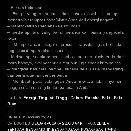
– Berkah Pelarisan
– Energi yang amat kuat dari pusaka sakti ini mampu -
menetralisir tempat usaha/bisnis Anda dari energi negatif
– Meningkatkan Perolehan keuntungan
– media spiritual yang bakal melancarkan bisnis yang Anda
tekuni
– Memperlancar segala proses transaksi jual-beli dan
negosiasi dengan relasi bisnis
– Melindungi segala tempat usaha atau juga bisnis Anda dari
mara bahaya, aksi pencurian maupun juga tindak kriminalitas
– Mengikat hati para pembeli supaya selalu saja mendatangi
dan berlangganan dengan Anda
– Membuat para pelanggan Anda merasa lebih nyaman,
hingga selalu datang ke tempat usaha Anda
Itu Lah
Energi Tingkat Tinggi Dalam Pusaka Sakti Paku
Bumi
UPDATED:
February 25, 2017
CATEGORIES:
ULASAN PUSAKA & BATU AKIK
TAGS:
BENDA
BERTUAH
,
BENDA MISTIK
,
BENDA PUSAKA
,
PUSAKA SAKTI PAKU