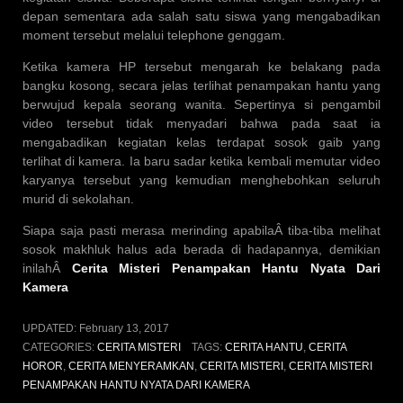
depan sementara ada salah satu siswa yang mengabadikan
moment tersebut melalui telephone genggam.
Ketika kamera HP tersebut mengarah ke belakang pada
bangku kosong, secara jelas terlihat penampakan hantu yang
berwujud kepala seorang wanita. Sepertinya si pengambil
video tersebut tidak menyadari bahwa pada saat ia
mengabadikan kegiatan kelas terdapat sosok gaib yang
terlihat di kamera. Ia baru sadar ketika kembali memutar video
karyanya tersebut yang kemudian menghebohkan seluruh
murid di sekolahan.
Siapa saja pasti merasa merinding apabilaÂ tiba-tiba melihat
sosok makhluk halus ada berada di hadapannya, demikian
inilahÂ
Cerita Misteri Penampakan Hantu Nyata Dari
Kamera
UPDATED:
February 13, 2017
CATEGORIES:
CERITA MISTERI
TAGS:
CERITA HANTU
,
CERITA
HOROR
,
CERITA MENYERAMKAN
,
CERITA MISTERI
,
CERITA MISTERI
PENAMPAKAN HANTU NYATA DARI KAMERA