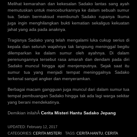
Melihat kemarahan dan kekesalan Sadako lantas sang ayah
memutuskan untuk menceburkannya ke dalam sebuah sumur
tua. Selain bermaksud membunuh Sadako rupanya Ikuma
juga ingin menghilangkan bukti kematian sekaligus kekuatan
jahat yang ada pada anaknya.
Tragisnya Sadako yang telah mengalami luka cukup serius di
kepala dan seluruh wajahnya tak langsung meninggal begitu
dilemparkan ke dalam sumur oleh ayahnya. Di dalam
perenungannya tersebut rasa amarah dan dendam pada diri
Sadako muncul hingga ajal menjemputnya. Sejak saat itu
sumur tua yang menjadi tempat meninggalnya Sadako
terkenal sangat angker dan menyeramkan.
Berbagai macam gangguan juga muncul dari dalam sumur tua
tempat pembuangan Sadako hingga tak ada lagi warga sekitar
yang berani mendekatinya.
Demikian inilahÂ
Cerita Misteri Hantu Sadako Jepang
UPDATED:
February 12, 2017
CATEGORIES:
CERITA MISTERI
TAGS:
CERITA HANTU
,
CERITA