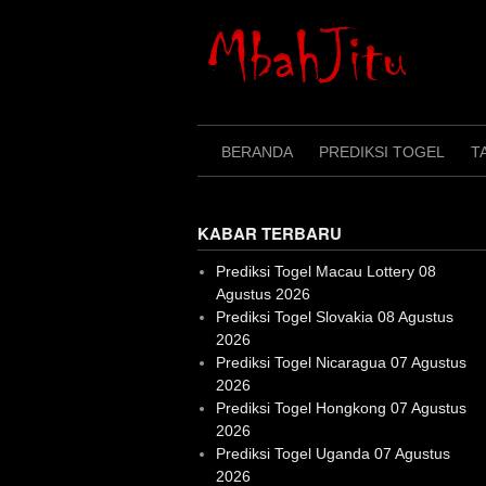
Skip
to
content
BERANDA
PREDIKSI TOGEL
T
KABAR TERBARU
Prediksi Togel Macau Lottery 08
Agustus 2026
Prediksi Togel Slovakia 08 Agustus
2026
Prediksi Togel Nicaragua 07 Agustus
2026
Prediksi Togel Hongkong 07 Agustus
2026
Prediksi Togel Uganda 07 Agustus
2026