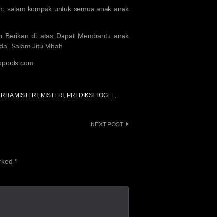
pah, salam kompak untuk semua anak anak
ah Berikan di atas Dapat Membantu anak
da. Salam Jitu Mbah
aupools.com
RITA MISTERI
,
MISTERI
,
PREDIKSI TOGEL
,
NEXT POST
arked
*