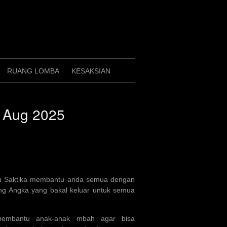
RUANG LOMBA
KESAKSIAN
6 Aug 2025
tu Saktika membantu anda semua dengan
ng Angka yang bakal keluar untuk semua
embantu anak-anak mbah agar bisa