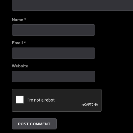
Name
*
Email
*
Website