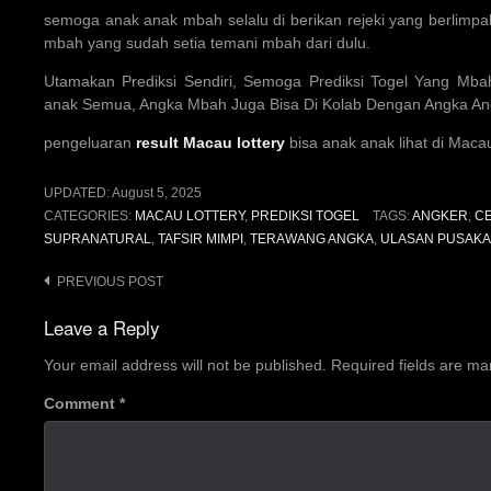
semoga anak anak mbah selalu di berikan rejeki yang berlim
mbah yang sudah setia temani mbah dari dulu.
Utamakan Prediksi Sendiri, Semoga Prediksi Togel Yang Mb
anak Semua, Angka Mbah Juga Bisa Di Kolab Dengan Angka An
pengeluaran
result Macau lottery
bisa anak anak lihat di Mac
UPDATED:
August 5, 2025
CATEGORIES:
MACAU LOTTERY
,
PREDIKSI TOGEL
TAGS:
ANGKER
,
CE
SUPRANATURAL
,
TAFSIR MIMPI
,
TERAWANG ANGKA
,
ULASAN PUSAKA
Post
PREVIOUS POST
navigation
Leave a Reply
Your email address will not be published.
Required fields are m
Comment
*