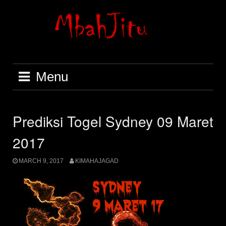
Skip
to
content
Menu
Prediksi Togel Sydney 09 Maret
2017
MARCH 9, 2017
KIMAHAJAGAD