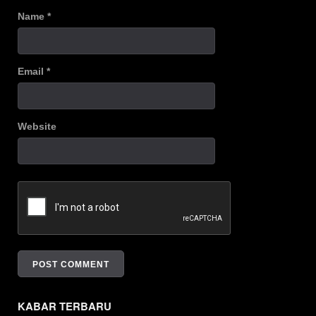
Name
*
Email
*
Website
KABAR TERBARU