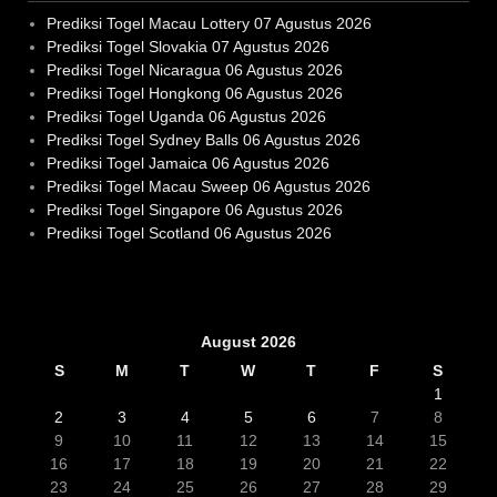
Prediksi Togel Macau Lottery 07 Agustus 2026
Prediksi Togel Slovakia 07 Agustus 2026
Prediksi Togel Nicaragua 06 Agustus 2026
Prediksi Togel Hongkong 06 Agustus 2026
Prediksi Togel Uganda 06 Agustus 2026
Prediksi Togel Sydney Balls 06 Agustus 2026
Prediksi Togel Jamaica 06 Agustus 2026
Prediksi Togel Macau Sweep 06 Agustus 2026
Prediksi Togel Singapore 06 Agustus 2026
Prediksi Togel Scotland 06 Agustus 2026
Slot Gacor
August 2026
S
M
T
W
T
F
S
1
2
3
4
5
6
7
8
9
10
11
12
13
14
15
16
17
18
19
20
21
22
23
24
25
26
27
28
29