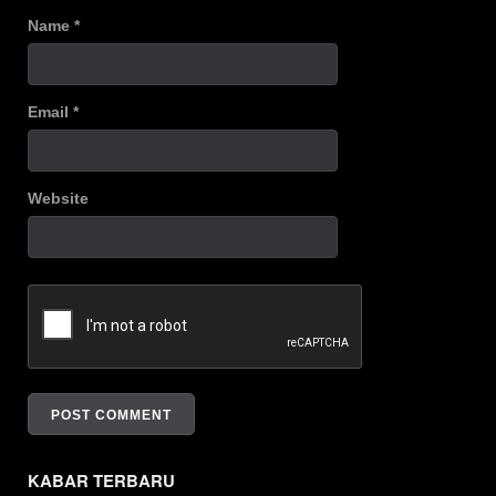
Name
*
Email
*
Website
KABAR TERBARU