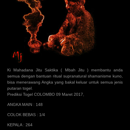
Ki Mahadana Jitu Saktika ( Mbah Jitu ) membantu anda
semua dengan bantuan ritual supranatural shamanisme kuno,
bisa menerawang Angka yang bakal keluar untuk semua jenis
putaran togel.
Prediksi Togel COLOMBO 09 Maret 2017,
ANGKA MAIN : 148
COLOK BEBAS : 1/4
KEPALA : 264