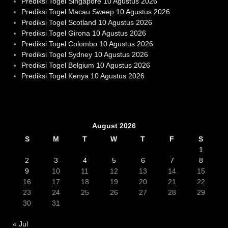
Prediksi Togel Singapore 10 Agustus 2026
Prediksi Togel Macau Sweep 10 Agustus 2026
Prediksi Togel Scotland 10 Agustus 2026
Prediksi Togel Girona 10 Agustus 2026
Prediksi Togel Colombo 10 Agustus 2026
Prediksi Togel Sydney 10 Agustus 2026
Prediksi Togel Belgium 10 Agustus 2026
Prediksi Togel Kenya 10 Agustus 2026
Slot Gacor
August 2026
S
M
T
W
T
F
S
1
2
3
4
5
6
7
8
9
10
11
12
13
14
15
16
17
18
19
20
21
22
23
24
25
26
27
28
29
30
31
« Jul