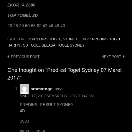
EKOR :Â 2680
TOP TOGEL 2D
26 28 20 60 68 62 42 46 48 40
CATEGORIES:
PREDIKSI TOGEL
,
SYDNEY
TAGS:
PREDIKSI TOGEL
HARI INI
,
SD TOGEL SELASA
,
TOGEL SYDNEY
Post
PREVIOUS POST
NEXT POST
navigation
One thought on “Prediksi Togel Sydney 07 Maret
2017”
promotogel
says:
MARCH 7, 2017 AT MARCH 7, 2017 10:47 AM
PREDIKSI RESULT SYDNEY
4D
6983
6983 vs 4058