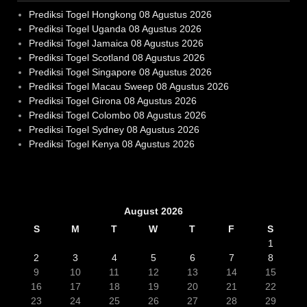
Prediksi Togel Hongkong 08 Agustus 2026
Prediksi Togel Uganda 08 Agustus 2026
Prediksi Togel Jamaica 08 Agustus 2026
Prediksi Togel Scotland 08 Agustus 2026
Prediksi Togel Singapore 08 Agustus 2026
Prediksi Togel Macau Sweep 08 Agustus 2026
Prediksi Togel Girona 08 Agustus 2026
Prediksi Togel Colombo 08 Agustus 2026
Prediksi Togel Sydney 08 Agustus 2026
Prediksi Togel Kenya 08 Agustus 2026
Slot Gacor
August 2026
S
M
T
W
T
F
S
1
2
3
4
5
6
7
8
9
10
11
12
13
14
15
16
17
18
19
20
21
22
23
24
25
26
27
28
29