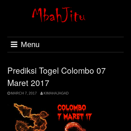
Skip
to
content
Menu
Prediksi Togel Colombo 07
Maret 2017
MARCH 7, 2017
KIMAHAJAGAD