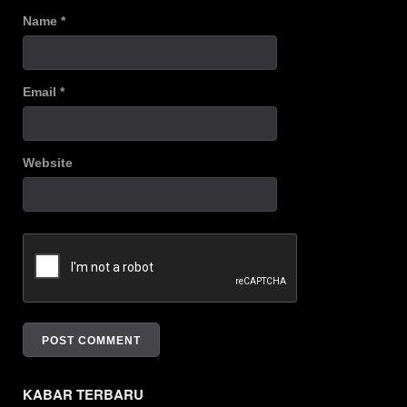
Name
*
Email
*
Website
KABAR TERBARU