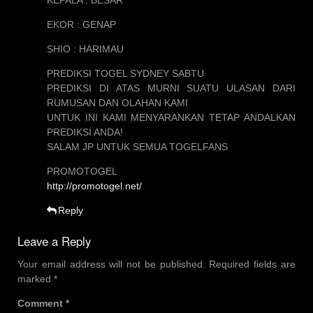
KEPALA : BESAR
EKOR : GENAP
SHIO : HARIMAU
PREDIKSI TOGEL SYDNEY SABTU
PREDIKSI DI ATAS MURNI SUATU ULASAN DARI
RUMUSAN DAN OLAHAN KAMI
UNTUK INI KAMI MENYARANKAN TETAP ANDALKAN
PREDIKSI ANDA!
SALAM JP UNTUK SEMUA TOGELFANS
PROMOTOGEL
http://promotogel.net/
Reply
Leave a Reply
Your email address will not be published.
Required fields are
marked
*
Comment
*