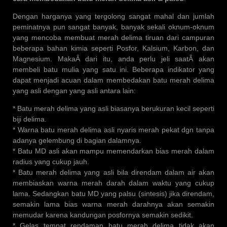
Dengan harganya yang tergolong sangat mahal dan jumlah
peminatnya pun sangat banyak, banyak sekali oknum-oknum
yang mencoba membuat merah delima tiruan dari campuran
beberapa bahan kimia seperti Posfor, Kalsium, Karbon, dan
Magnesium. MakaÂ dari itu, anda perlu jeli saatÂ akan
membeli batu mulia yang satu ini. Beberapa indikator yang
dapat menjadi acuan dalam membedakan batu merah delima
yang asli dengan yang asli antara lain:
* Batu merah delima yang asli biasanya berukuran kecil seperti
biji delima.
* Warna batu merah delima asli nyaris merah pekat dgn tanpa
adanya gelembung di bagian dalamnya.
* Batu MD asli akan mampu memendarkan bias merah dalam
radius yang cukup jauh.
* Batu merah delima yang asli bila direndam dalam air akan
membiaskan warna merah darah dalam waktu yang cukup
lama. Sedangkan batu MD yang palsu (sintesis) jika direndam,
semakin lama bias warna merah darahnya akan semakin
memudar karena kandungan posfornya semakin sedikit.
* Gelas tempat rendaman batu merah delima tidak akan