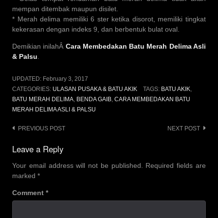
mempan ditembak maupun disilet.
* Merah delima memiliki 6 ster ketika disorot, memiliki tingkat
kekerasan dengan indeks 9, dan berbentuk bulat oval.
Demikian inilahÂ
Cara Membedakan Batu Merah Delima Asli
& Palsu
.
UPDATED:
February 3, 2017
CATEGORIES:
ULASAN PUSAKA & BATU AKIK
TAGS:
BATU AKIK
,
BATU MERAH DELIMA
,
BENDA GAIB
,
CARA MEMBEDAKAN BATU
MERAH DELIMA ASLI & PALSU
Post
PREVIOUS POST
NEXT POST
navigation
Leave a Reply
Your email address will not be published.
Required fields are
marked
*
Comment
*