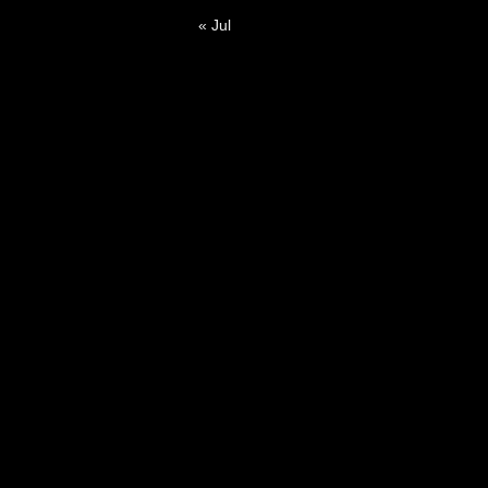
« Jul