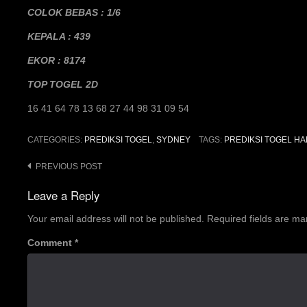
COLOK BEBAS : 1/6
KEPALA : 439
EKOR : 8174
TOP TOGEL 2D
16 41 64 78 13 68 27 44 98 31 09 54
CATEGORIES:
PREDIKSI TOGEL
,
SYDNEY
TAGS:
PREDIKSI TOGEL HAR
Post
PREVIOUS POST
navigation
Leave a Reply
Your email address will not be published.
Required fields are m
Comment
*