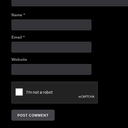
Name
*
Email
*
Website