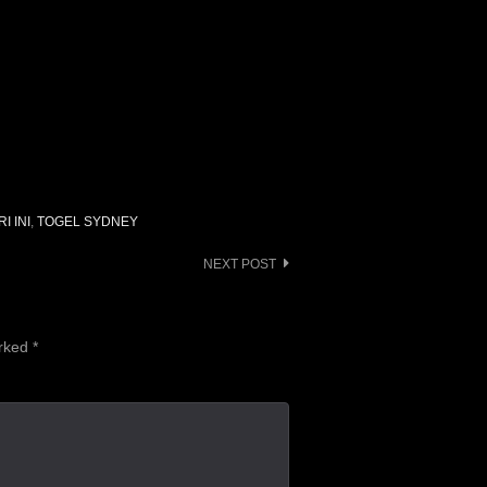
I INI
,
TOGEL SYDNEY
NEXT POST
arked
*